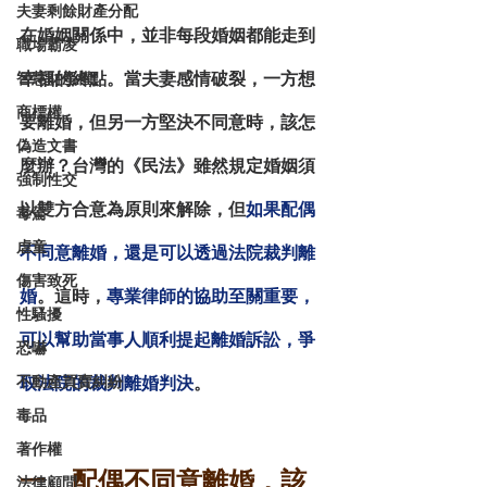
夫妻剩餘財產分配
在婚姻關係中，並非每段婚姻都能走到
職場霸凌
幸福的終點。當夫妻感情破裂，一方想
智慧財產權
商標權
要離婚，但另一方堅決不同意時，該怎
偽造文書
麼辦？台灣的《民法》雖然規定婚姻須
強制性交
以雙方合意為原則來解除，但
如果配偶
毒駕
虐童
不同意離婚，還是可以透過法院裁判離
傷害致死
婚
。這時，
專業律師的協助至關重要，
性騷擾
可以幫助當事人順利提起離婚訴訟，爭
恐嚇
不動產買賣糾紛
取法院的裁判離婚判決
。
毒品
著作權
一、配偶不同意離婚，該
法律顧問