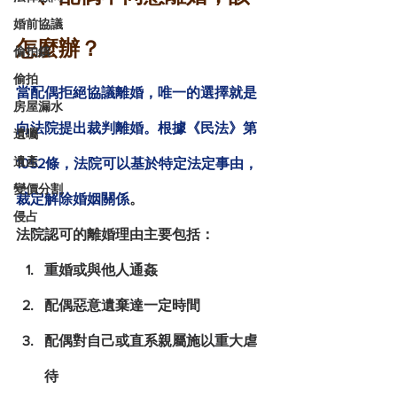
婚前協議
怎麼辦？
偷拍鎮
偷拍
當配偶拒絕協議離婚，唯一的選擇就是
房屋漏水
向法院提出
裁判離婚
。根據《民法》第
遺囑
遺產
1052條，法院可以基於特定法定事由，
變價分割
裁定解除婚姻關係
。
侵占
法院認可的離婚理由主要包括：
重婚或與他人通姦
配偶惡意遺棄達一定時間
配偶對自己或直系親屬施以重大虐
待