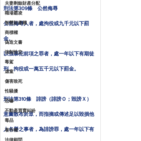
夫妻剩餘財產分配
刑法第309條　公然侮辱
職場霸凌
智慧財產權
公然侮辱人者，處拘役或九千元以下罰
商標權
金。
偽造文書
強制性交
以強暴犯前項之罪者，處一年以下有期徒
毒駕
刑、拘役或一萬五千元以下罰金。
虐童
傷害致死
性騷擾
刑法第310條　誹謗（誹謗Ｏ；毀謗Ｘ）
恐嚇
不動產買賣糾紛
意圖散布於眾，而指摘或傳述足以毀損他
毒品
人名譽之事者，為誹謗罪，處一年以下有
著作權
法律顧問