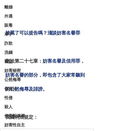
離婚
外遇
販毒
被罵了可以提告嗎？淺談妨害名譽罪
車手
詐欺
洗錢
刑法第二十七章：
妨害名譽及信用罪，
竊盜
妨害秘密
妨害名譽的部分，即包含了大家常聽到
公然侮辱
個資法
的公然侮辱及誹謗
。
性侵
殺人
侵害配偶權
我國刑法規定：
妨害性自主