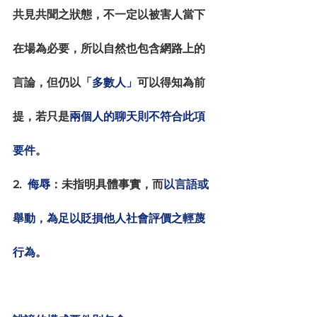
共見共聞之狀態，不一定以被害人當下
在場為必要，所以自然也包含網路上的
言論，但仍以
「多數人」
可以得知為前
提，若只是
兩個人的聊天則不符合此項
要件
。
2. 
 侮辱
：未指明具體事實，而
以言語或
舉動，為足以貶損他人社會評價之輕蔑
行為
。