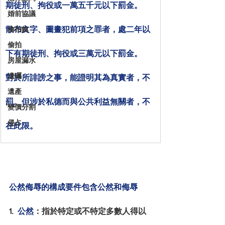
期徒刑、拘役或一萬五千元以下罰金。
婚前協議
散布文字、圖畫犯前項之罪者，處二年以
偷拍鎮
偷拍
下有期徒刑、拘役或三萬元以下罰金。
房屋漏水
遺囑
對於所誹謗之事，能證明其為真實者，不
遺產
罰。但涉於私德而與公共利益無關者，不
變價分割
侵占
在此限。
公然侮辱的構成要件包含公然和侮辱
1.  
公然
：指於特定或不特定多數人得以