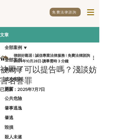
免費法律諮詢
文章
全部案例
律師好鄰居 | 誠信專業法律服務 | 免費法律諮詢
全部案例
2024年10月28日
讀畢需時 3 分鐘
被罵了可以提告嗎？淺談妨
勝訴判決
害名譽罪
成功案例
酒駕
已更新：
2025年7月7日
公共危險
肇事逃逸
肇逃
毀損
殺人未遂