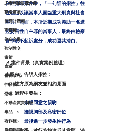
夫妻剩餘財產分配
在性犯罪案件中，「一句話的指控」往
職場霸凌
往就足以讓當事人面臨重大刑責與社會
智慧財產權
壓力。然而，本所近期成功協助一名遭
商標權
控妨害性自主罪的當事人，最終由檢察
偽造文書
官作成不起訴處分，成功還其清白。
強制性交
毒駕
📌 案件背景（真實案例整理）
虐童
本案中，告訴人指控：
傷害致死
雙方原為網友並相約見面
性騷擾
過程中發生：
恐嚇
未經同意之親吻
不動產買賣糾紛
撫摸胸部及私密部位
毒品
著作權
最後進一步發生性行為
法律顧問
告訴人主張上述行為均違反其意願，涉