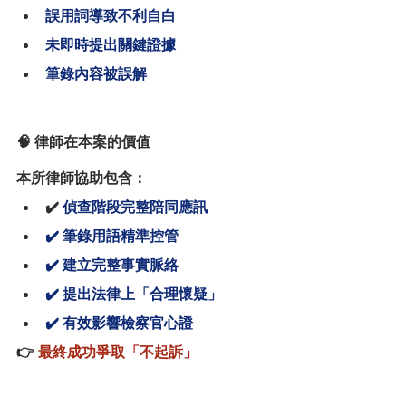
誤用詞導致不利自白
未即時提出關鍵證據
筆錄內容被誤解
🧠 律師在本案的價值
本所律師協助包含：
✔️ 
偵查階段完整陪同應訊
✔️ 筆錄用語精準控管
✔️ 建立完整事實脈絡
✔️ 提出法律上「合理懷疑」
✔️ 有效影響檢察官心證
👉
 最終成功爭取「不起訴」