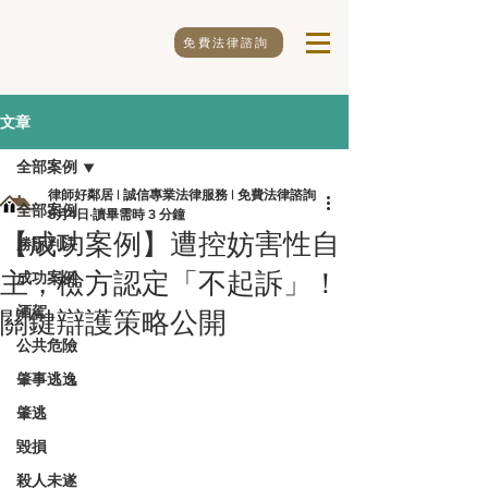
免費法律諮詢
文章
全部案例
律師好鄰居 | 誠信專業法律服務 | 免費法律諮詢
全部案例
5月4日
讀畢需時 3 分鐘
【成功案例】遭控妨害性自
勝訴判決
主，檢方認定「不起訴」！
成功案例
酒駕
關鍵辯護策略公開
公共危險
肇事逃逸
肇逃
毀損
殺人未遂