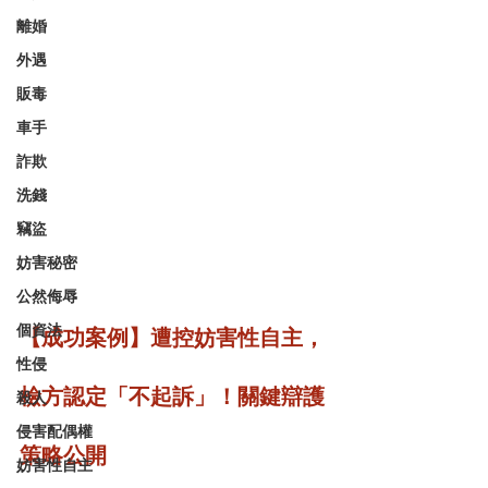
離婚
外遇
販毒
車手
詐欺
洗錢
竊盜
妨害秘密
公然侮辱
個資法
【成功案例】遭控妨害性自主，
性侵
檢方認定「不起訴」！關鍵辯護
殺人
侵害配偶權
策略公開
妨害性自主