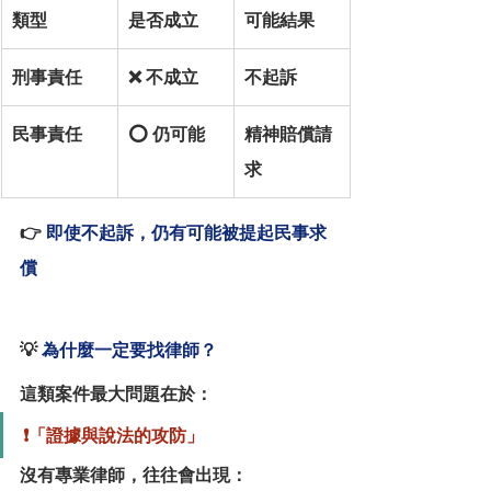
類型
是否成立
可能結果
刑事責任
❌ 不成立
不起訴
民事責任
⭕ 仍可能
精神賠償請
求
👉 
即使不起訴，仍有可能被提起民事求
償
💡 
為什麼一定要找律師？
這類案件最大問題在於：
❗「證據與說法的攻防」
沒有專業律師，往往會出現：