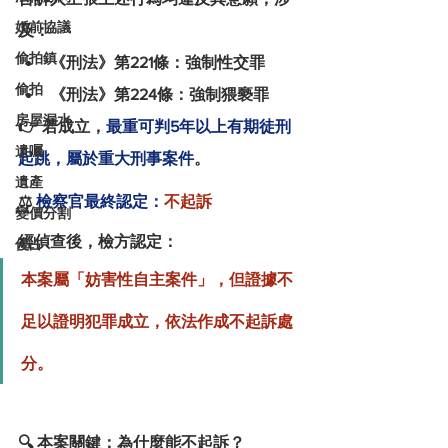
婚前協議
及：
偷拍鎮
《刑法》第221條：強制性交罪
偷拍
《刑法》第224條：強制猥褻罪
房屋漏水
👉 若成立，
最重可判5年以上有期徒刑
遺囑
起跳，屬於重大刑事案件
。
遺產
⚖️
 檢察官最終認定：
不起訴
變價分割
經偵查後，檢方認定：
侵占
本案屬「妨害性自主案件」，但證據不
足以證明犯罪成立，依法作成不起訴處
分。
🔍 本案關鍵：為什麼能不起訴？