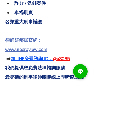
詐欺 / 洗錢案件
車禍刑責
各類重大刑事辯護
律師好鄰居官網：
www.nearbylaw.com
 ➡️
加LINE免費諮詢 ID：
@a8095
我們提供您免費法律諮詢服務
最專業的刑事律師團隊線上即時協助您