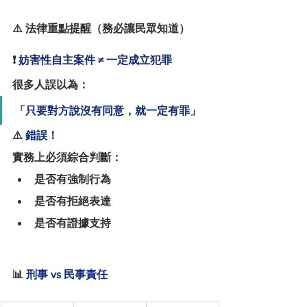
⚠️ 法律重點提醒（務必讓民眾知道）
❗
 妨害性自主案件 ≠ 一定成立犯罪
很多人誤以為：
「只要對方說沒有同意，就一定有罪」
⚠️
 錯誤！
實務上必須綜合判斷：
是否有強制行為
是否有拒絕表達
是否有證據支持
📊
 刑事 vs 民事責任