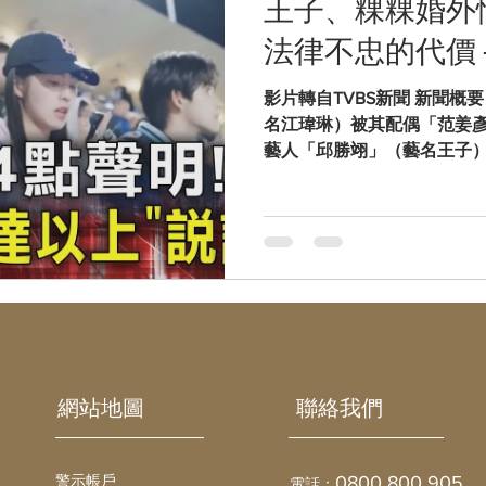
王子、粿粿婚外情
或豪車，總價約45.2 億元
法律不忠的代價 
檢方兵分47路搜索，拘提2
理人員。 案件不僅限台灣，
影片轉自TVBS新聞 新聞概
／起訴。 二、風險提醒（給
名江瑋琳）被其配偶「范姜
／工作誘因的偽裝 ：詐騙組
藝人「邱勝翊」（藝名王子
工程師」、「客服外包」 等
成重大破裂。粿粿在其後發布
涉及線上博弈、電信詐欺或強
子有逾矩行為」並為此致歉
其認為「出軌時間點早於婚姻
言之， 案件涉及婚姻法（夫
能的民事損害賠償（例如精
的刑事相關（如侵害配偶權等）
務違反的法律風險解析 ─ 
法律下的不忠代價 ─ 在粿
許多人才驚覺——婚姻不只是
​網站地圖
聯絡我們
務。根據《民法》第982條
實」之義務，違反者不僅可
責任。 ⚖️ 一、法律依據：
警示帳戶
0800 800 905
電話：