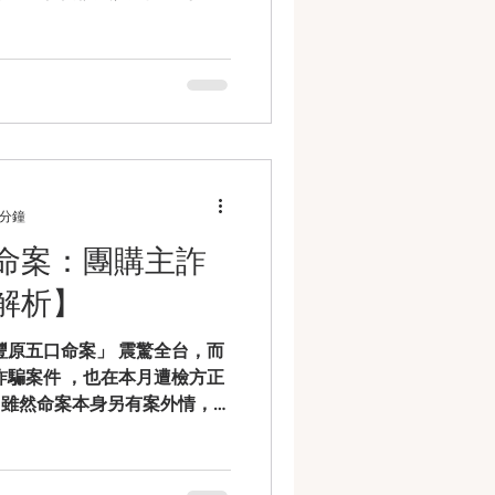
二波拘提，據報稱涉花費數十
 修杰楷：第三波被拘提，爭議
提。 張書偉（藝名「書
nergy 成員之一）。 坤達
）：第三波被拘提。 小杰（棒棒
藝人「閃兵案」全程上銬是否
用、執法比例原則與「閃兵刑
起的「閃兵案」震撼社會，多
 分鐘
兵役而遭拘提，其中 「全程
命案：團購主詐
提與戒具（手銬）使用是否符合
解析】
身會面臨哪些刑事責任？ 律師好
析： 一、拘提一定要戴手銬
豐原五口命案」 震驚全台，而
《警察職權行使法》第 21
詐騙案件 ，也在本月遭檢方正
」的最嚴厲手段，但只
刑 。雖然命案本身另有案外情，但
是許多民眾在網路交易、代購
篇將帶您從法律角度拆解： 團
團購常見的刑事風險是什麼？