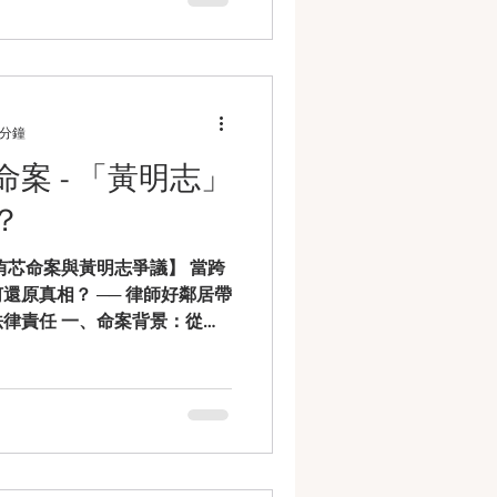
、檢方起訴內容：涉犯 「加重
根據檢方起訴書，該團購主以
買家下單，卻未實際採購商
到貨。 檢方認定其行為具備
式詐騙取得財物 （刑法第339
 分鐘
詐欺」 適用於 「對多數人」 或
案 - 「黃明志」
主利用粉絲團、LINE 群
對多數人」 。 法定刑最高可達
？
00 萬罰金 。 2. 犯後將款項匯
制法第14條） 只要有意圖讓
侑芯命案與黃明志爭議】 當跨
成洗錢罪 。 法定刑最重可達
還原真相？ ── 律師好鄰居帶
案背景：從旅
謝侑芯」 赴馬來西亞後猝逝，事
警方證實她在入住當地五星級
雖排除外力介入，但疑點重
人 黃明志 曾與謝侑芯有 「超
傳為重要關係人。警方目前已
審查階段。 黃明志 本人透過