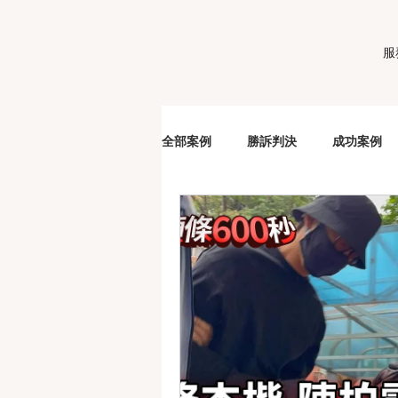
服
全部案例
勝訴判決
成功案例
販毒
車手
詐欺
洗
妨害性自主
夫妻剩餘財產分配