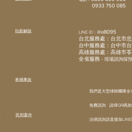
實務重點 《民法》第982條
0933 750 085
務。 忠實義務指不得與他人
法》第1052條第2項 夫妻
​扣薪解除
@a8095
LINE ID：
台北服務處：台北市忠
​台中服務處：台中市台
​高雄服務處：高雄市苓
全省服務 -
現場諮詢採
車禍事故
我們是大型律師團隊全
免費諮詢 請掃QR碼加L
.
​民刑案件
​法律諮詢請直接加LIN