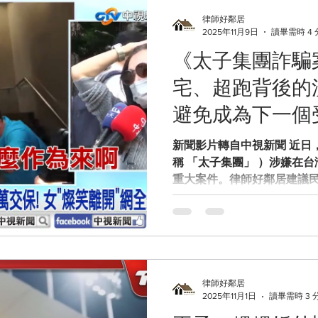
律師否認所有指控，強調願意全力配
律師好鄰居
的法律責任疑點 雖然目前尚
2025年11月9日
讀畢需時 4
但從法律角度，社會普遍關心的
《太子集團詐騙
及「過失致死」或「遺棄罪」
明顯不適，卻未及時救助或通
宅、超跑背後的
條、第295條—— 遺棄或業
志在場卻未盡救助義務，理論上
避免成為下一個
否有妨害偵查或湮滅證據的行
你 5 招自保》
畫面、通訊紀錄或偽造說法
新聞影片轉自中視新聞 近日
稱 「太子集團」 ）涉嫌在
重大案件。律師好鄰居建議
了解背後法律風險、可能受
律防護。本文將從 「案情重
因應」 三大面向，提供完整
為太子集團控股，總部設於
詐騙／賭博／洗錢的核心據點
指出，該集團在台灣建立人
律師好鄰居
2025年11月1日
讀畢需時 3 
線上博弈平台進行資金洗錢。
戶豪宅、48 車位，實價登錄估