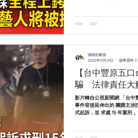
天：第二波拘提。 李銓：第
萬元。 阿虎：第二波之一。
較大。 陳柏霖：第三波被拘
偉」）：第三波被拘提（團體 E
（藝名，「Energy」成員
堂成員）：第三波被拘提。 
合法？ 從拘提程序、戒具使
律師好鄰居
責」全面解析 近期演藝圈掀
2025年11月21日
讀畢需時 3
名藝人因涉嫌以高額費用規避
【台中豐原五口
上銬」 的執法畫面更在網路引發高度爭議。 本次事件主要
涉及兩大法律議題： ① 拘
騙 法律責任大
比例原則？ ② 閃兵行為本
鄰居以專業角度為民眾完整剖
影片轉自公視新聞網 「台中
嗎？ 答案很清楚： 不是。 依
事件背後延伸出的 團購主涉
條，手銬屬「限制人身自由
式起訴，並 求處 15 年重
團購主涉嫌的詐騙行為，卻
團購中可能面臨的風險。 本
購主是怎麼構成犯罪？ 網路