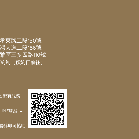
 夫妻互負同居、扶助及忠實義
發生親密或曖昧關係。 《民
之一方有重大事由致難維持婚姻者
孝東路二段130號
灣大道二段186號
雅區三多四路110號
預約制（預約再前往）
省都有服務
INE聯絡 →
E聯絡即可協助