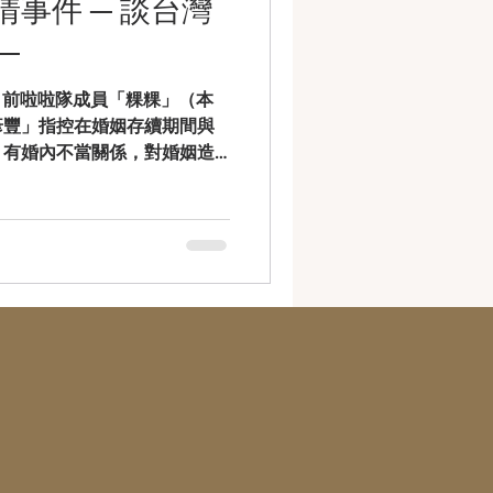
事件 ─ 談台灣
以上。 被偵辦及拘提人數眾多：
─
5人，包含太子集團在台高階管
亦為美國及英國跨國合辦制裁
要 前啦啦隊成員「粿粿」（本
潛在受害者／一般民眾） 投資
彥豐」指控在婚姻存續期間與
織常以 「高薪工作」、「技術
）有婚內不當關係，對婚姻造
名義吸引人員加入，實際可能
長達17分鐘影片，自認「與王
迫勞動。 資金流向不透明
。另一方面，范姜彥豐亦公開
關係破裂前」的主張。 簡而
妻忠實義務、離婚原因）、可
神損害）、以及在必要時可能
法律議題 。 💔 婚姻忠實義
以粿粿婚外情事件為例，談台灣
粿與王子事件引發社會熱議後，
情感的契約，更是法律的義
，夫妻間負有「同居、扶助與忠
能導致離婚，甚至需負擔賠償
夫妻的「忠實義務」 條文 內容