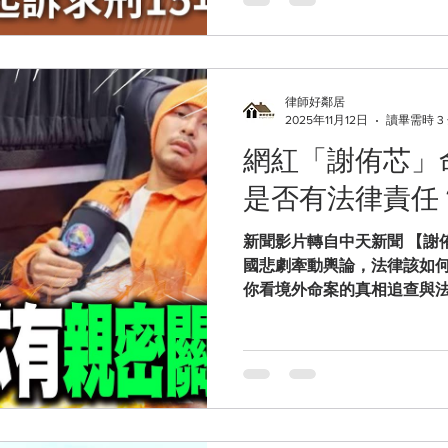
民眾受害後可以怎麼做？ 一
詐欺」、「洗錢」 等重罪 
「代購團購」 名義招攬大量
品，導致多人付款後完全收不
律師好鄰居
下列構成要件： 1. 以不實方
2025年11月12日
讀畢需時 3
條之4 第1項） 所謂 「加重
網紅「謝侑芯」命
利用網路、媒體進行詐財。團購
組、大量招攬訂單 → 符合「
是否有法律責任
10 年以下有期徒刑，得併科 1
出、轉移，涉及洗錢（洗錢防
新聞影片轉自中天新聞 【謝
不法所得不易追查，就可能構
國悲劇牽動輿論，法律該如何
7 年以下
你看境外命案的真相追查與法律責任 一、命
館死亡到跨國焦點 網紅 「
件迅速登上各大媒體頭條。
飯店後離奇身亡，初步調查
重。 馬來西亞警方指出， 藝
越一般友誼的關係」 ，並被
完成初步調查，案件進入檢方