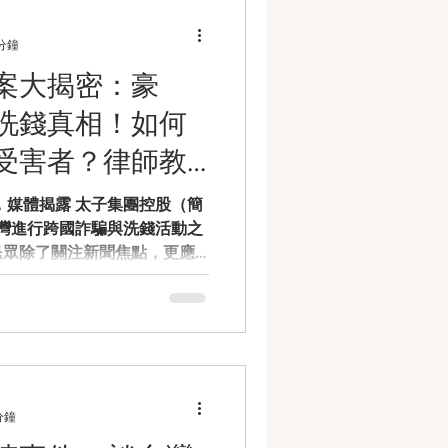
合偵查。 二、黃明志
無證據指向黃明志涉及犯罪，
 分鐘
幾個重點包括： 1️⃣ 是否涉
案大揭密：豪
 若同居、陪伴期間有人出現
報，可能觸犯《刑法》第294
洗錢真相！如何
務過失致死罪 。若檢方認為黃明
仍可能被追究責任。 2️⃣ 是
受害者？律師教
為 若有人在案發後刪除監視
，則可能涉及《刑
，媒體揭露 太子集團控股（簡
台灣進行跨國詐騙與洗錢活動之
民眾除了關注新聞焦點，更應
害情境，以及如何及早進行法
點」、「風險提醒」、「法律
解析。 一、案情重點 案件主體
柬埔寨，旗下多項產業被指為
。 台北地方法院檢察署偵辦
頭公司、透過房地產、豪車、
分鐘
 例如：台北市「和平大苑」11
約38 億元。 查扣26輛超跑