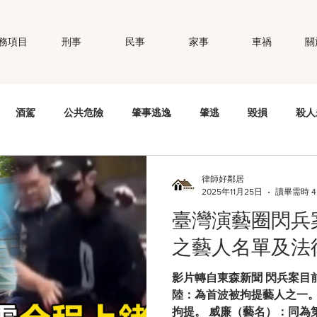
務項目
刑事
民事
家事
車禍
關
酒駕
公共危險
肇事逃逸
肇逃
毀損
殺人
錢
竊盜
妨害秘密
公然侮辱
個資法
性侵
律師好鄰居
2025年11月25日
讀畢需時 4
臺灣演藝圈閃兵
職場霸凌
智慧財產權
商標權
偽造文書
強制
之藝人名單及法
影片轉自東森新聞 閃兵案目
陸：為首波被拘提藝人之一。
拘提。 威廉（藝名）：同為