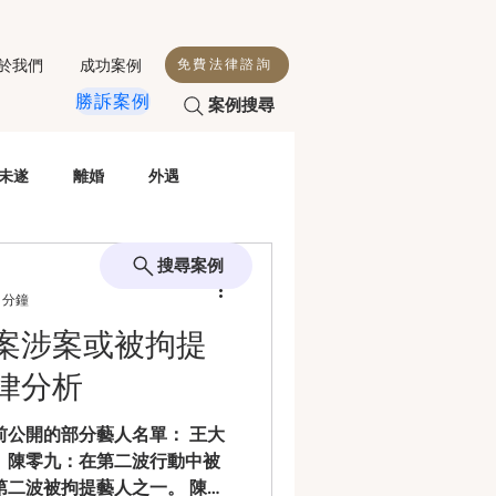
於我們
成功案例
免費法律諮詢
勝訴案例
案例搜尋
未遂
離婚
外遇
殺人
侵害配偶權
搜尋案例
 分鐘
案涉案或被拘提
性交
毒駕
虐童
律分析
前公開的部分藝人名單： 王大
 陳零九：在第二波行動中被
第二波被拘提藝人之一。 陳大