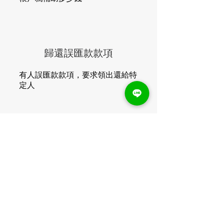
歸還誤匯款款項
有人誤匯款款項，要求領出還給特
定人
領包裹變收簿手
打工說去領包裹就好，變成收簿手