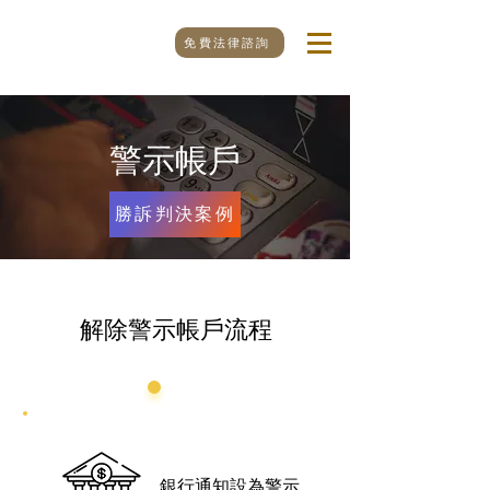
免費法律諮詢
​警示帳戶
勝訴判決案例
解除警示帳戶流程
1
銀行通知設為警示