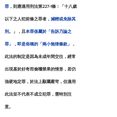
罪
，則應適用刑法第227-1條：「十八歲
以下之人犯前條之罪者，
減輕或免除其
刑
。」，且
本罪係屬於「告訴乃論之
罪」，即是俗稱的「兩小無猜條款」
，
此法的制定是因為未成年間交往，經常
出現基於好奇而偷嚐禁果的情形，若仍
強硬地定罪，於法上顯屬嚴苛，但適用
此法並不代表不成立犯罪，需特別注
意。