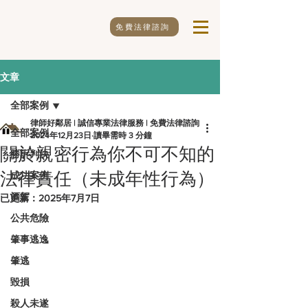
免費法律諮詢
文章
全部案例
律師好鄰居 | 誠信專業法律服務 | 免費法律諮詢
全部案例
2024年12月23日
讀畢需時 3 分鐘
關於親密行為你不可不知的
勝訴判決
法律責任（未成年性行為）
成功案例
酒駕
已更新：
2025年7月7日
公共危險
肇事逃逸
肇逃
毀損
殺人未遂