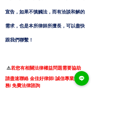
宣告，如果不慎觸法，而有洽談和解的
需求，也是本所律師所擅長，可以盡快
跟我們聯繫！
⚠️
若您有相關法律權益問題需要協助
請盡速聯絡 金佳好律師| 誠信專業法律服
務| 免費法律諮詢
➡️撥打免費法律諮詢專線 
0933-750-
085
➡️LINE ID：
@550wucga