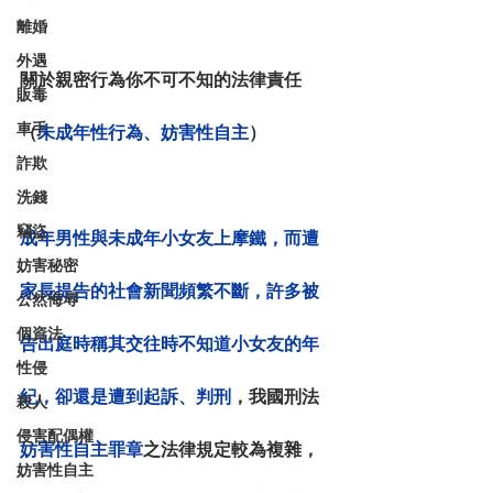
離婚
外遇
關於親密行為你不可不知的法律責任
販毒
車手
（
未成年性行為、妨害性自主
）
詐欺
洗錢
竊盜
成年男性與未成年小女友上摩鐵，而遭
妨害秘密
家長提告的社會新聞頻繁不斷，許多被
公然侮辱
個資法
告出庭時稱其交往時不知道小女友的年
性侵
紀，卻還是遭到起訴、判刑
，我國刑法
殺人
侵害配偶權
妨害性自主罪章
之法律規定較為複雜，
妨害性自主