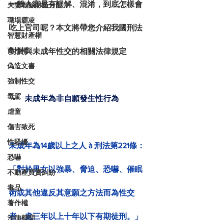
一般人容易有誤解、混淆，到底怎樣會
夫妻剩餘財產分配
職場霸凌
吃上官司呢？本文將帶您介紹我國刑法
智慧財產權
商標權
對於與未成年性交的相關法律規定
偽造文書
強制性交
毒駕
未成年為非自願發生性行為
虐童
傷害致死
性騷擾
未成年為14歲以上之人 à 刑法第221條：
恐嚇
「對於男女以強暴、脅迫、恐嚇、催眠
不動產買賣糾紛
毒品
術或其他違反其意願之方法而為性交
著作權
者，處三年以上十年以下有期徒刑。」
法律顧問