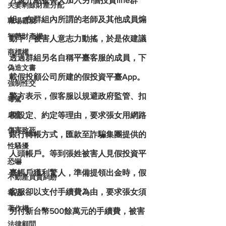
方還介紹被害人加入另1個投資line群
夫妻剩餘財產分配
組，在群組內所謂的老師及其他成員煽
職場霸凌
智慧財產權
動下，被害人意志力動搖，於是依建議
商標權
透過群組另名自稱平臺客服的成員，下
偽造文書
載假投顧公司所建的假投資平臺App。
強制性交
警方表示，假客服以規避政府監管、扣
毒駕
虐童
稅設定、約定等理由，要求張女用網路
傷害致死
銀行轉帳方式，匯款至詐騙集團提供的
性騷擾
人頭帳戶。等到張姓被害人見假投資平
恐嚇
臺帳戶獲利驚人，準備提領出金時，假
不動產買賣糾紛
客服卻以支付手續費為由，要求張女須
毒品
著作權
另付新台幣500餘萬元的手續費，被害
法律顧問