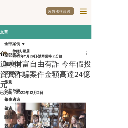
免費法律諮詢
文章
全部案例
律師好鄰居
全部案例
2022年11月29日
讀畢需時 2 分鐘
追求財富自由有詐 今年假投
勝訴判決
資真詐騙案件金額高達24億
成功案例
酒駕
元
公共危險
已更新：
2022年12月2日
肇事逃逸
肇逃
毀損
殺人未遂