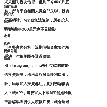
人只能向親友借貸，但到了今年10月底
婚前協議
時，所有平台相關人員全部失聯，投資
偷拍鎮
平臺網站、App也無法連線，所有投入
偷拍
房屋漏水
的資金約4000萬元也不見蹤影。
遺囑
遺產
刑事警察局分析，近期假投資主要詐騙
變價分割
手法，詐騙集團多透過臉書、
侵占
IG（Instagram）、line等社交軟體散播
假投資資訊，標榜高報酬高獲利口號，
吸引民眾加入投資群組，實則誘騙被害
人下載APP，當被害人下載APP開始匯款
至詐騙集團提供人頭帳戶後，就會透過