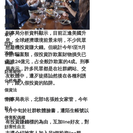
離婚
外遇
販毒
刑事局分析資料顯示，目前正逢美國升
車手
息，全球經濟環境前景未明，不少民眾
詐欺
想趁機投資賺大錢。但統計今年1至11月
洗錢
的詐騙案類，假投資詐欺案財物損失已
高達24億元，占全般詐欺案的4成。刑事
竊盜
局表示，許多民眾都是在社群網站、交
妨害秘密
友軟體中，遭歹徒搭訕然後在各種利誘
公然侮辱
下，踏入假投資的陷阱。
個資法
性侵
刑事局表示，北部1名張姓女家管，今年
殺人
9月中旬於社群軟體臉書，遭陌生帳號以
侵害配偶權
有投資賺錢標的為由，互加line好友，對
妨害性自主