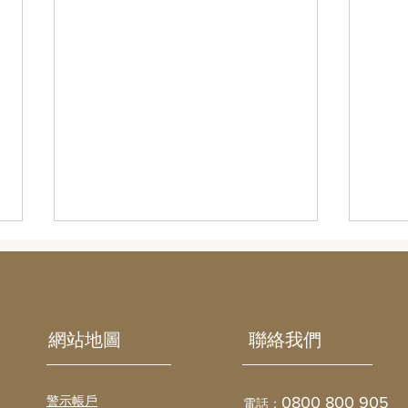
​網站地圖
聯絡我們
房子有我的份，卻一毛錢也拿
欠薪
警示帳戶
0800 800 905
電話：