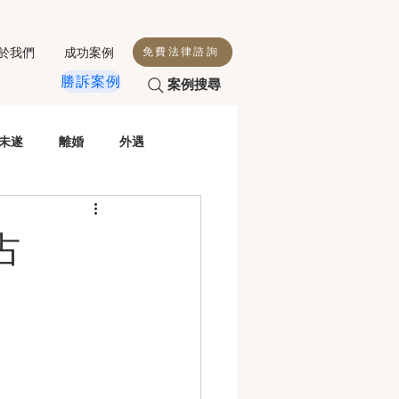
於我們
成功案例
免費法律諮詢
勝訴案例
案例搜尋
未遂
離婚
外遇
殺人
侵害配偶權
占
性交
毒駕
虐童