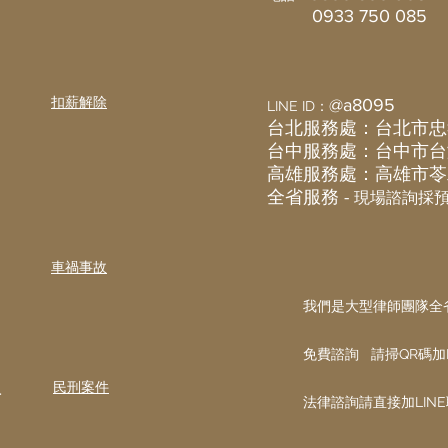
0933 750 085
不到？共有房屋卡死十多年，
衝動
律師成功聲請變價分割，讓沉
睡資產變成救命現金！
​扣薪解除
@a8095
LINE ID：
台北服務處：台北市忠
​台中服務處：台中市台
​高雄服務處：高雄市苓
全省服務 -
現場諮詢採
車禍事故
我們是大型律師團隊全
免費諮詢 請掃QR碼加L
.
​民刑案件
​法律諮詢請直接加LIN