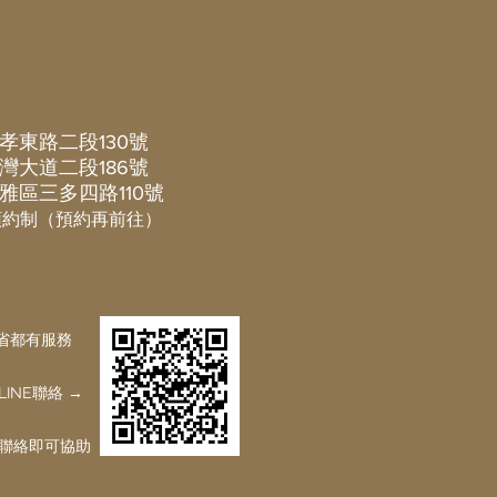
，換來一輩子的代價
孝東路二段130號
灣大道二段186號
雅區三多四路110號
預約制（預約再前往）
省都有服務
INE聯絡 →
E聯絡即可協助