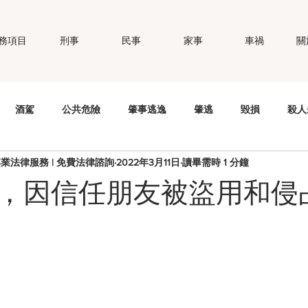
務項目
刑事
民事
家事
車禍
關
酒駕
公共危險
肇事逃逸
肇逃
毀損
殺人
專業法律服務 | 免費法律諮詢
2022年3月11日
讀畢需時 1 分鐘
錢
竊盜
妨害秘密
公然侮辱
個資法
性侵
，因信任朋友被盜用和侵
職場霸凌
智慧財產權
商標權
偽造文書
強制