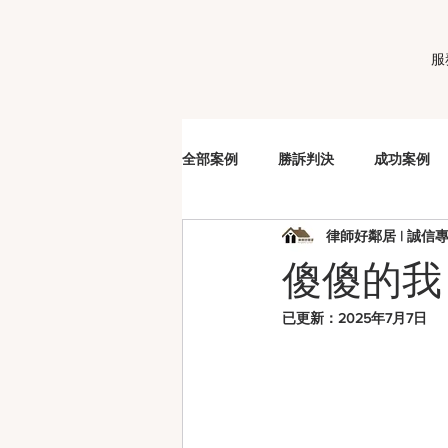
服
全部案例
勝訴判決
成功案例
律師好鄰居 | 誠信
販毒
車手
詐欺
洗
傻傻的我
已更新：
2025年7月7日
妨害性自主
夫妻剩餘財產分配