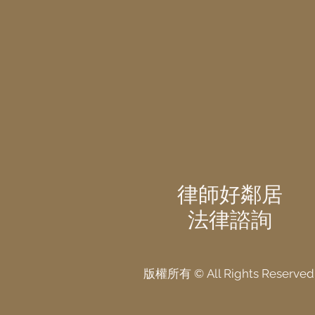
涉金額高達3億元！預購商品
拿不到、店家又失聯，消費者
如何追回款項？
律師好鄰居
法律諮詢
版權所有 © All Rights Reserved