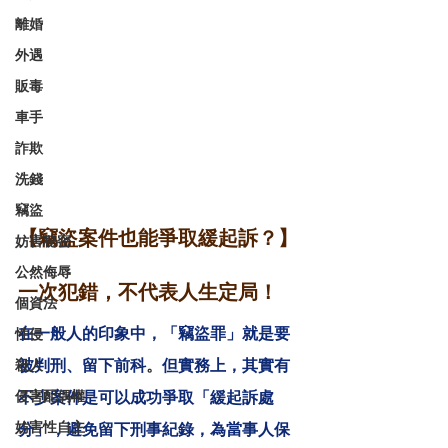
離婚
外遇
販毒
車手
詐欺
洗錢
竊盜
【竊盜案件也能爭取緩起訴？】
妨害秘密
公然侮辱
一次犯錯，不代表人生定局！
個資法
在一般人的印象中，「竊盜罪」就是要
性侵
被判刑、留下前科
。
但實務上，其實有
殺人
侵害配偶權
不少案件是可以成功爭取「緩起訴處
妨害性自主
分」，避免留下刑事紀錄，為當事人保