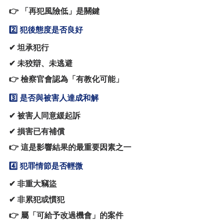
👉 「再犯風險低」是關鍵
2️⃣ 犯後態度是否良好
✔ 坦承犯行
✔ 未狡辯、未逃避
👉 檢察官會認為「有教化可能」
3️⃣ 是否與被害人達成和解
✔ 被害人同意緩起訴
✔ 損害已有補償
👉 這是影響結果的最重要因素之一
4️⃣ 犯罪情節是否輕微
✔ 非重大竊盜
✔ 非累犯或慣犯
👉 屬「可給予改過機會」的案件