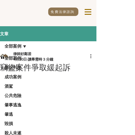
免費法律諮詢
文章
全部案例
律師好鄰居
全部案例
4月20日
讀畢需時 3 分鐘
竊盜案件爭取緩起訴
勝訴判決
成功案例
酒駕
公共危險
肇事逃逸
肇逃
毀損
殺人未遂