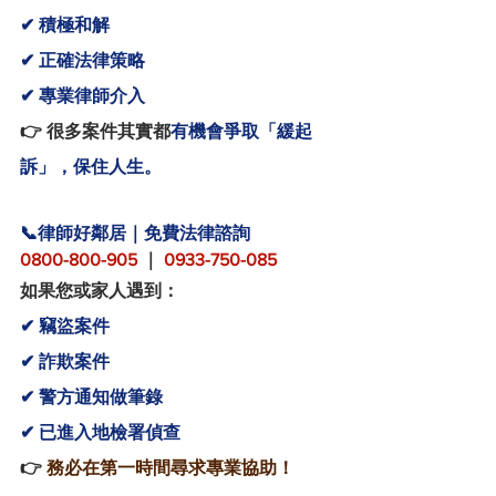
✔ 積極和解
✔ 正確法律策略
✔ 專業律師介入
👉 很多案件其實都
有機會爭取「緩起
訴」，保住人生。
📞律師好鄰居｜免費法律諮詢
0800-800-905
 ｜ 
0933-750-085
如果您或家人遇到：
✔ 竊盜案件
✔ 詐欺案件
✔ 警方通知做筆錄
✔ 已進入地檢署偵查
👉
 務必在第一時間尋求專業協助！