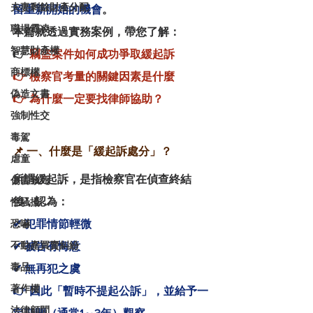
夫妻剩餘財產分配
留重新開始的機會
。
職場霸凌
本篇就透過實務案例，帶您了解：
智慧財產權
👉 
竊盜案件如何成功爭取緩起訴
商標權
👉 檢察官考量的關鍵因素是什麼
偽造文書
👉 為什麼一定要找律師協助？
強制性交
毒駕
📌 一、什麼是「緩起訴處分」？
虐童
所謂緩起訴，是指檢察官在偵查終結
傷害致死
後，認為：
性騷擾
✔ 犯罪情節輕微
恐嚇
不動產買賣糾紛
✔ 被告有悔意
毒品
✔ 無再犯之虞
著作權
👉 因此「暫時不提起公訴」，並給予一
法律顧問