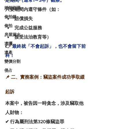
定期間（通常1～3年）觀察。
婚前協議
只要期間內遵守條件（如：
偷拍鎮
賠償損失
偷拍
完成公益服務
房屋漏水
接受法治教育等）
遺囑
👉 
最終就「不會起訴」，也不會留下前
遺產
科！
變價分割
侵占
📌 二、實務案例：竊盜案件成功爭取緩
起訴
本案中，被告因一時貪念，涉及竊取他
人財物：
✔ 行為屬刑法第320條竊盜罪