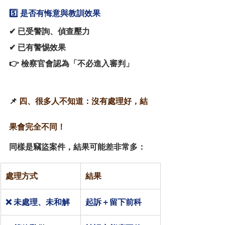
5️⃣ 是否有悔意與教訓效果
✔ 已受警詢、偵查壓力
✔ 已有警惕效果
👉 檢察官會認為「不必進入審判」
📌
 四、很多人不知道：沒有處理好，結
果會完全不同！
同樣是竊盜案件，結果可能差非常多：
處理方式
結果
❌ 未處理、未和解
起訴＋留下前科