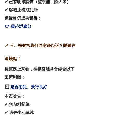
✔ 已有明確證據（監視器、證人等）
✔ 客觀上構成犯罪
但最終仍成功獲得：
👉 緩起訴處分
📌 三、檢察官為何同意緩起訴？關鍵在
這幾點！
從實務上來看，檢察官通常會綜合以下
因素判斷：
1️⃣ 
是否初犯、素行良好
本案被告：
✔ 無前科紀錄
✔ 過去生活單純