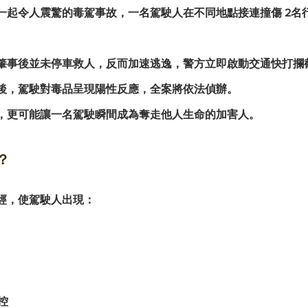
一起令人震驚的毒駕事故，一名駕駛人在不同地點接連撞傷 2名
肇事後並未停車救人，反而加速逃逸，警方立即啟動交通快打攔
後，駕駛對毒品呈現陽性反應，全案將依法偵辦。
，更可能讓一名駕駛瞬間成為奪走他人生命的加害人。
？
經，使駕駛人出現：
控