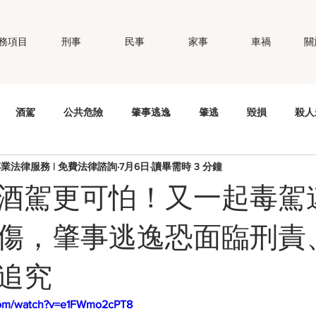
務項目
刑事
民事
家事
車禍
關
酒駕
公共危險
肇事逃逸
肇逃
毀損
殺人
專業法律服務 | 免費法律諮詢
7月6日
讀畢需時 3 分鐘
錢
竊盜
妨害秘密
公然侮辱
個資法
性侵
比酒駕更可怕！又一起毒駕
職場霸凌
智慧財產權
商標權
偽造文書
強制
傷，肇事逃逸恐面臨刑責
追究
com/watch?v=e1FWmo2cPT8