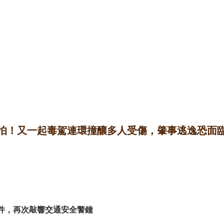
可怕！又一起毒駕連環撞釀多人受傷，肇事逃逸恐面
件，再次敲響交通安全警鐘