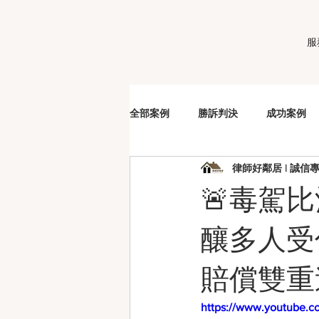
服
全部案例
勝訴判決
成功案例
律師好鄰居 | 誠信
販毒
車手
詐欺
洗
🚨毒駕
妨害性自主
夫妻剩餘財產分配
釀多人受
賠償雙重
https://www.youtube.