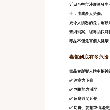
近日台中市沙鹿區發生
士，造成多人受傷。
更令人憤怒的是，駕駛
查緝到案。經毒品快篩
毒品不僅危害個人健康
毒駕到底有多危險
毒品會影響人體中樞神
✅ 注意力下降
✅ 判斷能力減弱
✅ 反應時間延長
✅ 幻覺、妄想或情緒失