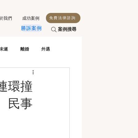
於我們
成功案例
免費法律諮詢
勝訴案例
案例搜尋
未遂
離婚
外遇
殺人
侵害配偶權
連環撞
性交
毒駕
虐童
、民事