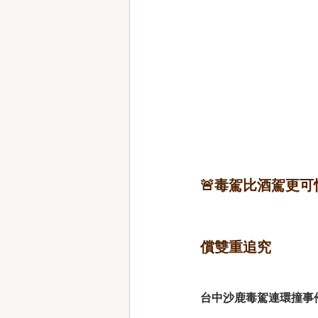
🚨毒駕比酒駕更
償雙重追究
台中沙鹿毒駕連環撞事