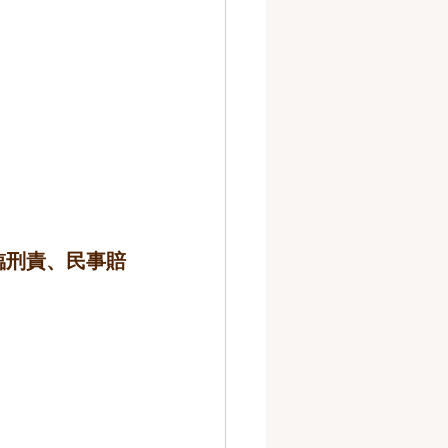
臨刑責、民事賠