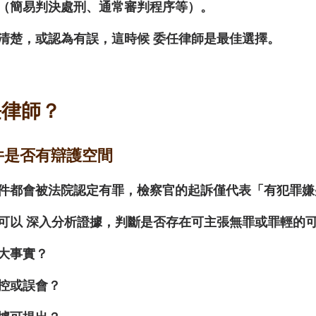
（簡易判決處刑、通常審判程序等）。
清楚，或認為有誤，這時候 
委任律師是最佳選擇
。
任律師？
案件是否有辯護空間
件都會被法院認定有罪，檢察官的起訴僅代表「有犯罪嫌
可以 
深入分析證據
，判斷是否存在可主張無罪或罪輕的
大事實？
控或誤會？