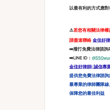
以最有利的方式應對
⚠️
若您有相關法律權
請盡速聯絡 
金佳好律
➡️撥打免費法律諮詢
➡️LINE ID：
@550wu
金佳好律師| 誠信專
提供您免費法律諮詢
最專業的律師團隊線
保障您的最佳利益