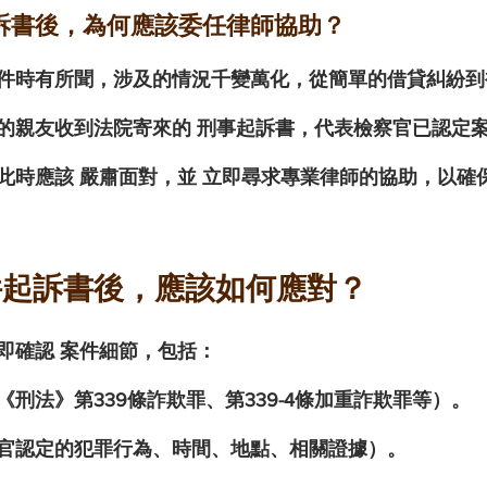
訴書後，為何應該委任律師協助？
件時有所聞，涉及的情況千變萬化，從簡單的借貸糾紛到
的親友收到法院寄來的 
刑事起訴書
，代表檢察官已認定
此時應該 
嚴肅面對
，並 
立即尋求專業律師的協助
，以確
件起訴書後，應該如何應對？
即確認 
案件細節
，包括：
《刑法》第339條詐欺罪、第339-4條加重詐欺罪等）。
官認定的犯罪行為、時間、地點、相關證據）。