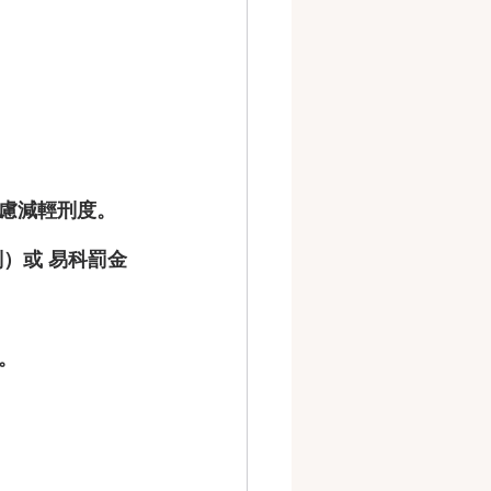
慮減輕刑度。
）或 
易科罰金
。