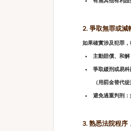
有無其他有利證
2. 爭取無罪或
如果確實涉及犯罪，
主動賠償、和解
爭取緩刑或易科
（用罰金替代徒
避免過重判刑
：
3. 熟悉法院程