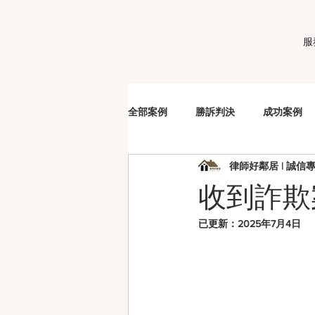
服
全部案例
勝訴判決
成功案例
律師好鄰居 | 誠信
販毒
車手
詐欺
洗
收到詐欺
已更新：
2025年7月4日
妨害性自主
夫妻剩餘財產分配