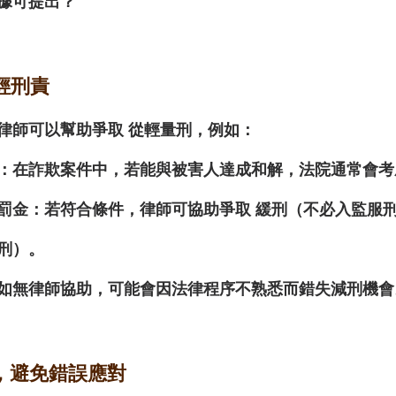
據可提出？
減輕刑責
律師可以幫助爭取 
從輕量刑
，例如：
：在詐欺案件中，若能與被害人達成和解，法院通常會考
罰金
：若符合條件，律師可協助爭取 
緩刑
（不必入監服刑
刑）。
如無律師協助，可能會因法律程序不熟悉而錯失減刑機會
序，避免錯誤應對