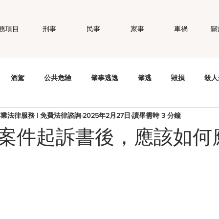
務項目
刑事
民事
家事
車禍
關
酒駕
公共危險
肇事逃逸
肇逃
毀損
殺人
專業法律服務 | 免費法律諮詢
2025年2月27日
讀畢需時 3 分鐘
錢
竊盜
妨害秘密
公然侮辱
個資法
性侵
案件起訴書後，應該如何
職場霸凌
智慧財產權
商標權
偽造文書
強制