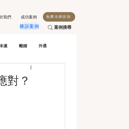
於我們
成功案例
免費法律諮詢
勝訴案例
案例搜尋
未遂
離婚
外遇
殺人
侵害配偶權
應對？
性交
毒駕
虐童