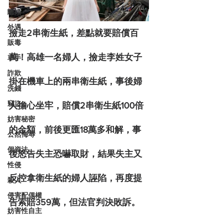
離婚
外遇
撿走2串衛生紙，差點就要賠償百
販毒
萬！高雄一名婦人，撿走李姓女子
車手
詐欺
掛在機車上的兩串衛生紙，事後婦
洗錢
竊盜
人擔心坐牢，賠償2串衛生紙100倍
妨害秘密
的金額，前後更匯18萬多和解，事
公然侮辱
個資法
後怒告失主恐嚇取財，結果失主又
性侵
反控拿衛生紙的婦人誣陷，再度提
殺人
侵害配偶權
告索賠359萬，但法官判決敗訴。
妨害性自主