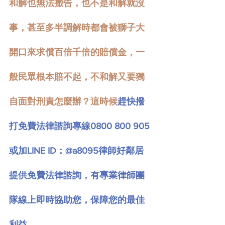
和解也無法撤告，也不是和解就沒
事，甚至多半調解時都會被獅子大
開口來求償百倍千倍的賠償金，一
般民眾根本賠不起，不和解又要獨
自面對刑責怎麼辦？這時候
趕快撥
打免費法律諮詢專線0800 800 905
或加LINE ID：
@a8095
律師好鄰居
提供免費法律諮詢，有專業律師團
隊線上即時協助您，保障您的最佳
利益。