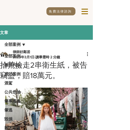
免費法律諮詢
文章
全部案例
律師好鄰居
全部案例
2023年3月1日
讀畢需時 2 分鐘
拾荒撿走2串衛生紙，被告
勝訴判決
竊盜，賠18萬元。
成功案例
酒駕
公共危險
肇事逃逸
肇逃
毀損
殺人未遂