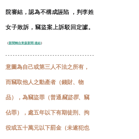
院審結，認為不構成誣陷 ，判李姓
女子敗訴，竊盜案上訴駁回定讞。
（
新聞轉自東森新聞-連結
）
意圖為自己或第三人不法之所有，
而竊取他人之動產者（錢財、物
品），為竊盜罪（普通
竊盜罪
、竊
佔罪），處五年以下有期徒刑、拘
役或五十萬元以下罰金（未遂犯也