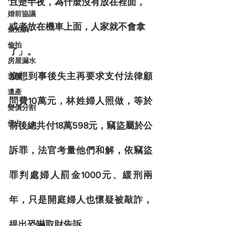
且是半夜，為什麼沒有放在裡面，
婚前協議
或者放在機車上面，人家就不會拿
偷拍鎮
偷拍
了」。
房屋漏水
沒想到事後失主再要求支付法律顧
遺囑
遺產
問費10萬元，林姓婦人照做，等於
變價分割
侵占
前後總共付18萬598元，竊盜屬於公
訴罪，法官考量他們和解，依竊盜
罪判處婦人罰金1000元、緩刑兩
年，只是開庭婦人也懷疑被敲詐，
提出恐嚇取財告訴。