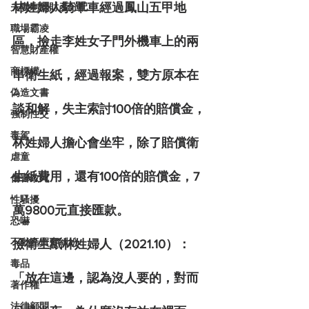
林姓婦人騎單車經過鳳山五甲地
夫妻剩餘財產分配
職場霸凌
區，撿走李姓女子門外機車上的兩
智慧財產權
商標權
串衛生紙，經過報案，雙方原本在
偽造文書
談和解，失主索討100倍的賠償金，
強制性交
毒駕
林姓婦人擔心會坐牢，除了賠償衛
虐童
生紙費用，還有100倍的賠償金，7
傷害致死
性騷擾
萬9800元直接匯款。
恐嚇
不動產買賣糾紛
撿衛生紙林姓婦人（2021.10）：
毒品
「放在這邊，認為沒人要的，對而
著作權
法律顧問