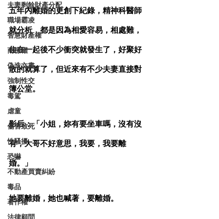
夫妻剩餘財產分配
五年內離婚的更創下紀錄，精神科醫師
職場霸凌
就分析，都是因為相愛容易，相處難，
智慧財產權
住在一起後不少衝突就發生了，好聚好
商標權
偽造文書
散的就算了，但近來有不少夫妻直接對
強制性交
簿公堂。
毒駕
虐童
影后：「小姐，妳有要坐車嗎，沒有沒
傷害致死
性騷擾
有，大哥不好意思，我要，我要離
恐嚇
婚。」
不動產買賣糾紛
毒品
她要離婚，她也喊著，要離婚。
著作權
法律顧問