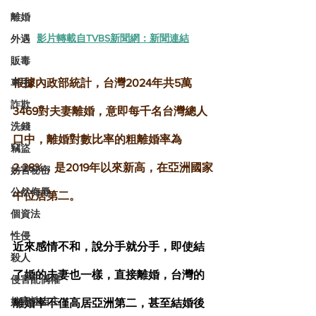
離婚
影片轉載自TVBS新聞網：新聞連結
外遇
販毒
根據內政部統計，台灣2024年共5萬
車手
詐欺
3469對夫妻離婚，意即每千名台灣總人
洗錢
口中，離婚對數比率的粗離婚率為
竊盜
2.28%，是2019年以來新高，在亞洲國家
妨害秘密
公然侮辱
中位居第二。
個資法
性侵
近來感情不和，說分手就分手，即使結
殺人
了婚的夫妻也一樣，直接離婚，台灣的
侵害配偶權
妨害性自主
離婚率不僅高居亞洲第二，甚至結婚後