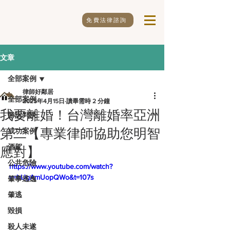
免費法律諮詢
文章
全部案例
律師好鄰居
全部案例
2025年4月15日
讀畢需時 2 分鐘
我要離婚！台灣離婚率亞洲
勝訴判決
第二【專業律師協助您明智
成功案例
酒駕
應對】
公共危險
https://www.youtube.com/watch?
v=bUgAmUopQWo&t=107s
肇事逃逸
肇逃
毀損
殺人未遂