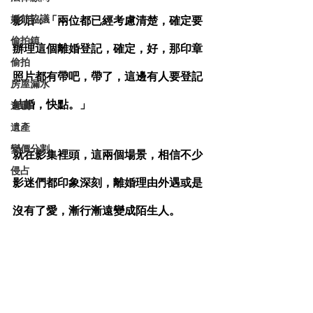
婚前協議
影后：「兩位都已經考慮清楚，確定要
偷拍鎮
辦理這個離婚登記，確定，好，那印章
偷拍
照片都有帶吧，帶了，這邊有人要登記
房屋漏水
結婚，快點。」
遺囑
遺產
變價分割
就在影集裡頭，這兩個場景，相信不少
侵占
影迷們都印象深刻，離婚理由外遇或是
沒有了愛，漸行漸遠變成陌生人。