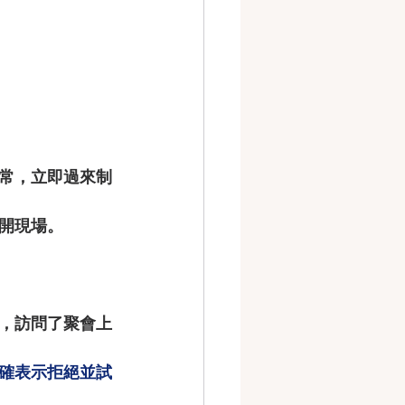
常，立即過來制
開現場。
，訪問了聚會上
確表示拒絕並試