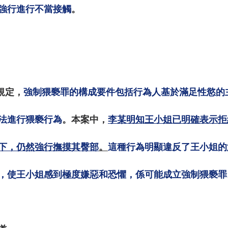
強行進行不當接觸
。
規定，
強制猥褻罪的構成要件包括行為人基於滿足性慾的
法進行猥褻行為
。本案中，
李某明知王小姐已明確表示拒
下，仍然強行撫摸其臀部
。
這種行為明顯違反了王小姐的
，使王小姐感到極度嫌惡和恐懼，係可能成立強制猥褻罪