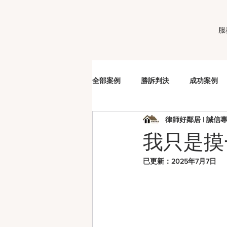
服
全部案例
勝訴判決
成功案例
律師好鄰居 | 誠信
販毒
車手
詐欺
洗
我只是摸
已更新：
2025年7月7日
妨害性自主
夫妻剩餘財產分配