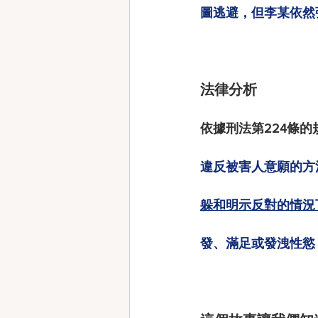
圖逃避，但李某依然
法律分析
依據刑法第224條的
違反被害人意願的方
躲和明示反對的情況
發、滿足或發洩性慾