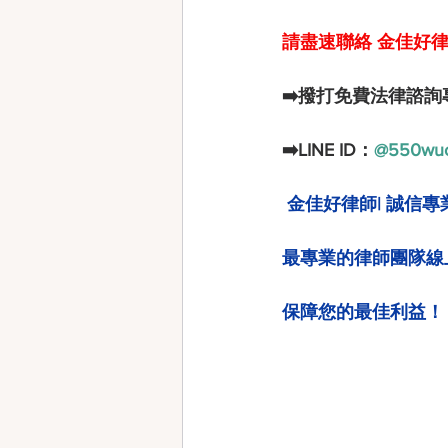
請盡速聯絡 金佳好律
➡️撥打免費法律諮詢
➡️LINE ID：
@550wu
金佳好律師| 誠信專
最專業的律師團隊線
保障您的最佳利益！