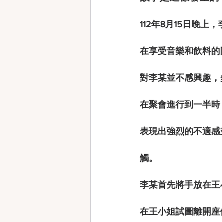
112年8月15日
在享受音樂和飲料的
對李某並不感興趣，
在聚會進行到一半時
表現出強烈的不適感
觸
。
李某首先將手放在王
在王小姐試圖離開座