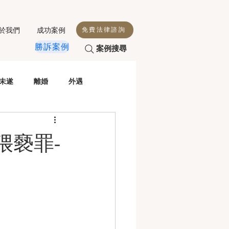
於我們
成功案例
免費法律諮詢
勝訴案例
案例搜尋
未遂
離婚
外遇
殺人
侵害配偶權
猥褻罪-
性交
毒駕
虐童