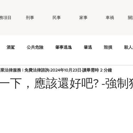
務項目
刑事
民事
家事
車禍
關
酒駕
公共危險
肇事逃逸
肇逃
毀損
殺人
專業法律服務 | 免費法律諮詢
2024年10月23日
讀畢需時 2 分鐘
錢
竊盜
妨害秘密
公然侮辱
個資法
性侵
一下，應該還好吧? -強制
職場霸凌
智慧財產權
商標權
偽造文書
強制