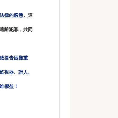
法律的嚴懲
。
這
遠離犯罪，共同
致提告困難重
監視器、證人、
維權益！