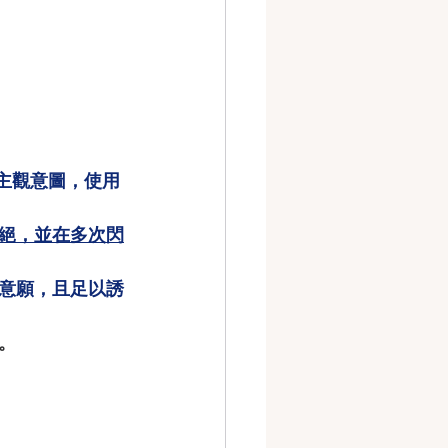
主觀意圖，使用
絕，並在多次閃
意願，且足以誘
。