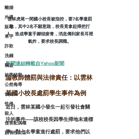
離婚
外遇
雲林虎尾一間國小校長被指控，要7名學童罰
跪，其中2名不願意跪，校長竟拿起掃把打
販毒
人，造成學童手腳頭瘀青，消息傳到家長耳裡
車手
氣炸，要求校長調職。
詐欺
洗錢
新聞連結轉載自Yahoo新聞
竊盜
妨害秘密
論教師體罰與法律責任：以雲林
公然侮辱
某國小校長處罰學生事件為例
個資法
性侵
近日，雲林某國小發生一起引發社會關
殺人
注的事件——該校校長因學生掃地未達標
侵害配偶權
準，對七名學童進行處罰，要求他們以
妨害性自主