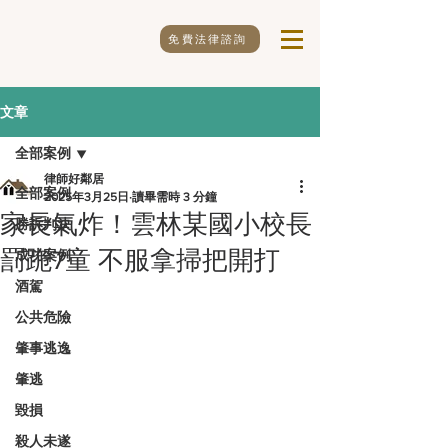
免費法律諮詢
文章
全部案例
律師好鄰居
全部案例
2025年3月25日
讀畢需時 3 分鐘
家長氣炸！雲林某國小校長
勝訴判決
罰跪7童 不服拿掃把開打
成功案例
酒駕
公共危險
肇事逃逸
肇逃
毀損
殺人未遂