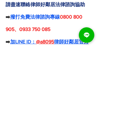
請盡速聯絡律師好鄰居法律諮詢協助
➡️
撥打免費法律諮詢專線
0800 800 
905、0933 750 085
➡️
加LINE ID：
@a8095
律師好鄰居官方
Line
我們提供您免費法律諮詢服務
最專業的刑事律師團隊線上即時協助您
避免錯失黃金訴訟期間