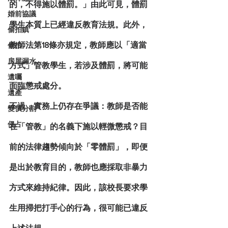
的，不得施以體罰。」由此可見，體罰
婚前協議
學生本質上已經違反教育法規。此外，
偷拍鎮
教師法
第18條亦規定，教師應以「適當
偷拍
房屋漏水
方式」管教學生，若涉及體罰，將可能
遺囑
面臨懲戒處分。
遺產
不過，實務上仍存在爭議：教師是否能
變價分割
侵占
在「管教」的名義下施以輕微懲戒？目
前的法律趨勢傾向於「
零體罰
」，即便
是出於教育目的，教師也應採取非暴力
方式來維持紀律。因此，該校長要求學
生用掃把打手心的行為，很可能已違反