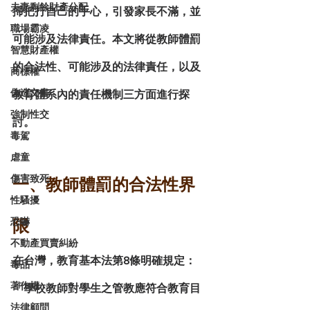
夫妻剩餘財產分配
掃把打自己的手心，引發家長不滿，並
職場霸凌
可能涉及法律責任。本文將從
教師體罰
智慧財產權
的合法性、可能涉及的法律責任，以及
商標權
偽造文書
教育體系內的責任機制
三方面進行探
強制性交
討。
毒駕
虐童
傷害致死
一、教師體罰的合法性界
性騷擾
恐嚇
限
不動產買賣糾紛
在台灣，
教育基本法
第8條明確規定：
毒品
著作權
「學校教師對學生之管教應符合教育目
法律顧問