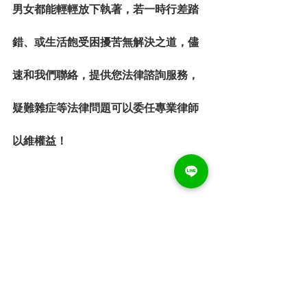
男女都能輕輕放下執著，若一時行差踏
錯、或生活飽受困擾苦無解決之道，儘
速和我們聯絡，提供您法律諮詢服務，
疑難雜症等法律問題可以委任專業律師
以維權益！
⚠️
若您有相關法律權益問題需要協助
請盡速聯絡 金佳好律師| 誠信專業法律服
務| 免費法律諮詢
➡️撥打免費法律諮詢專線 
0933-750-
085