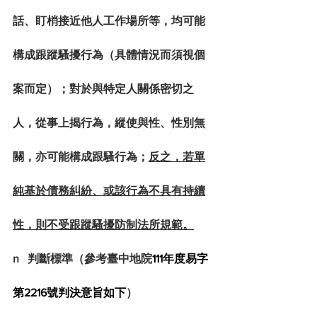
話、盯梢接近他人工作場所等，均可能
構成跟蹤騷擾行為（具體情況而須視個
案而定）；對於與特定人關係密切之
人，從事上揭行為，縱使與性、性別無
關，亦可能構成跟騷行為；
反之，若單
純基於債務糾紛、或該行為不具有持續
性，則不受跟蹤騷擾防制法所規範。
n   判斷標準（參考臺中地院
111年度易字
第2216號判決意旨如下
）