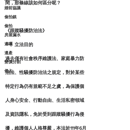
間，那條線該如何區分呢？
婚前協議
偷拍鎮
偷拍
《跟蹤騷擾防治法》
房屋漏水
遺囑
一、立法目的
遺產
過去僅有社會秩序維護法、家庭暴力防
變價分割
侵占
治法、性騷擾防治法之規定，對於某些
特定行為仍有規範不足之虞，為保護個
人身心安全、行動自由、生活私密領域
及資訊隱私，免於受到跟蹤騷擾行為侵
擾，維護個人人格尊嚴，本法於111年6月