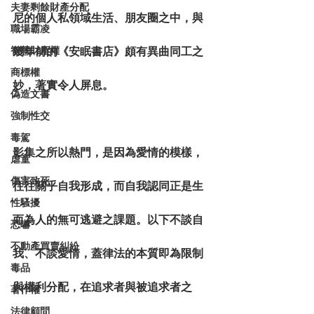
夫妻剩餘財產分配
尼的個人私領域生活、朋友圈之中，與
職場霸凌
智慧財產權
幾年前的《安眠書店》頗有異曲同工之
商標權
妙，著實令人屏息。
偽造文書
強制性交
毒駕
影集之所以熱門，是因為愛情的模樣，
虐童
傷害致死
往往關乎自我形成，而自我認同正是生
性騷擾
而為人的無可逃避之課題。以下不談自
恐嚇
不動產買賣糾紛
我、不談愛情，蓋律法的本質即為限制
毒品
與權利分配，在追求者與被追求者之
著作權
法律顧問