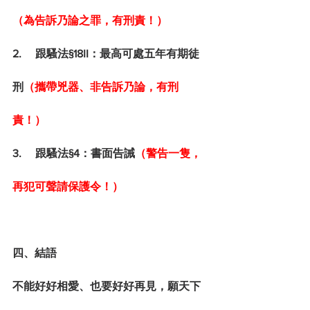
（為告訴乃論之罪，有刑責！）
2.     跟騷法§18II：最高可處五年有期徒
刑
（攜帶兇器、非告訴乃論，有刑
責！）
3.     跟騷法§4：書面告誡
（警告一隻，
再犯可聲請保護令！）
四、結語
不能好好相愛、也要好好再見，願天下