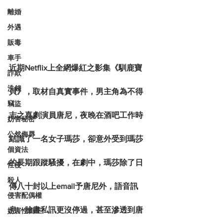
離婚
外遇
販毒
車手
近期Netflix上全網爆紅之影集《馴鹿寶
詐欺
洗錢
貝》，取材自真實事件，男主角為不得
竊盜
志之喜劇演員唐尼，夜晚在酒吧工作時
妨害秘密
公然侮辱
結識了一名女子瑪莎，卻意外受到瑪莎
個資法
的長期跟蹤騷擾，在劇中，瑪莎除了日
性侵
殺人
傳八十封以上email予唐尼外，語音訊
侵害配偶權
息、臉書私訊更沒停過，甚至滲透到唐
妨害性自主