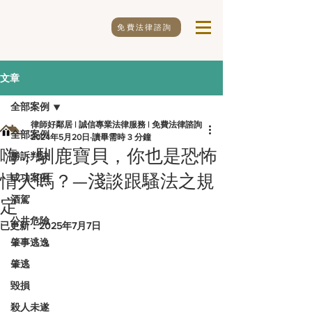
免費法律諮詢
文章
全部案例
律師好鄰居 | 誠信專業法律服務 | 免費法律諮詢
全部案例
2024年5月20日
讀畢需時 3 分鐘
嗨，馴鹿寶貝，你也是恐怖
勝訴判決
情人嗎？—淺談跟騷法之規
成功案例
酒駕
定
公共危險
已更新：
2025年7月7日
肇事逃逸
肇逃
毀損
殺人未遂