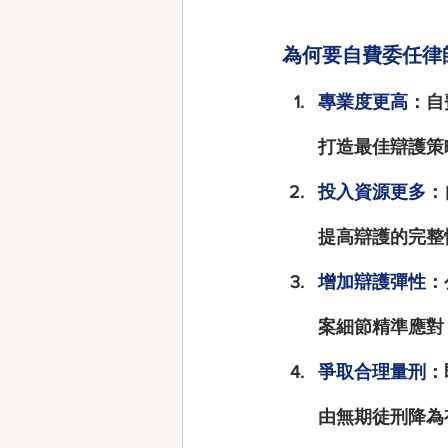
為何要自費委任律
專業度更高
：自
打造最佳辯護策
投入資源更多
：
提高辯護的完整
增加辯護彈性
：
案細節精準應對
爭取合理量刑
：
由無期徒刑降為