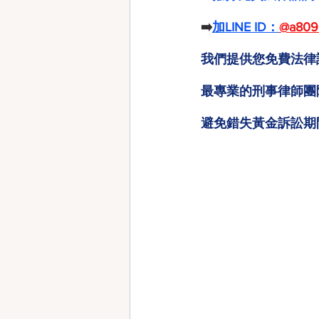
➡️
加LINE ID：
@a809
我們提供您免費法律
最專業的刑事律師團
避免錯失黃金訴訟期