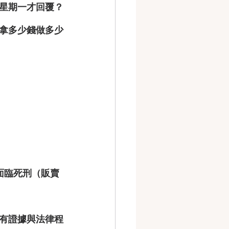
星期一才回覆？
拿多少錢做多少
面臨
死刑
（販賣
有證據與法律程