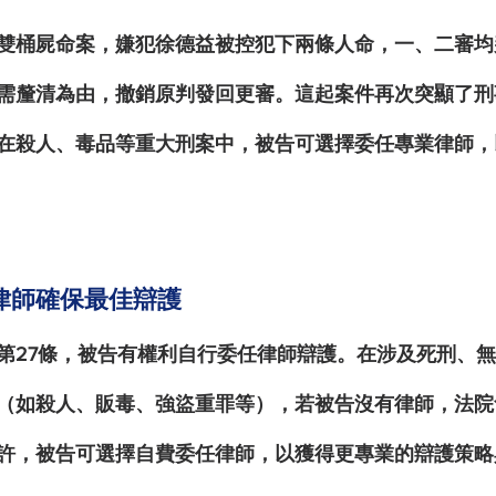
雙桶屍命案
，嫌犯徐德益被控犯下兩條人命，一、二審均
需釐清為由，撤銷原判發回更審。這起案件再次突顯了刑
在
殺人、毒品等重大刑案
中，被告可選擇
委任專業律師
，
律師確保最佳辯護
第27條，被告有權利自行委任律師辯護。在涉及死刑、
（如殺人、販毒、強盜重罪等），若被告沒有律師，法院
許，被告可選擇自費委任律師，以獲得更專業的辯護策略