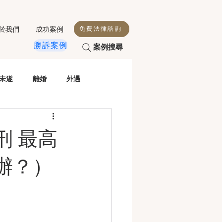
於我們
成功案例
免費法律諮詢
勝訴案例
案例搜尋
未遂
離婚
外遇
殺人
侵害配偶權
刑 最高
性交
毒駕
虐童
辦？）