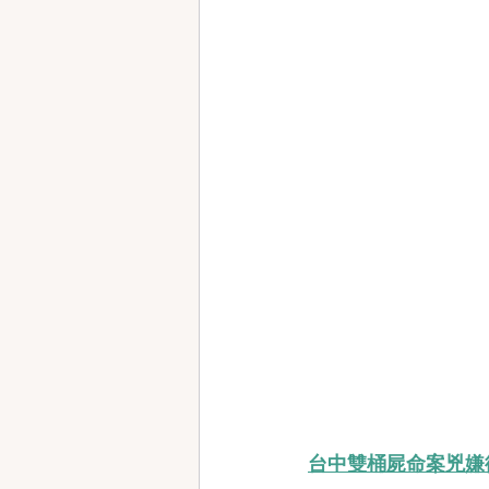
台中雙桶屍命案兇嫌