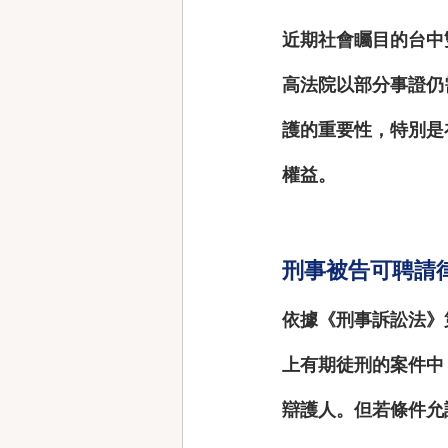
近期社會矚目的
台中
高法院以部分事證仍
護的重要性
，特別是
權益。
刑事被告可聘請
依據《刑事訴訟法》
上有期徒刑的案件中
辯護人。但
若條件允