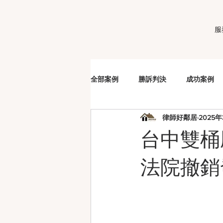
服
全部案例
勝訴判決
成功案例
律師好鄰居
2025
販毒
車手
詐欺
洗
台中雙桶
妨害性自主
夫妻剩餘財產分配
法院撤銷