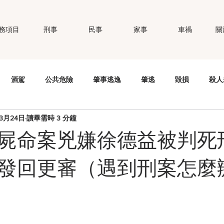
務項目
刑事
民事
家事
車禍
關
酒駕
公共危險
肇事逃逸
肇逃
毀損
殺人
年3月24日
讀畢需時 3 分鐘
錢
竊盜
妨害秘密
公然侮辱
個資法
性侵
屍命案兇嫌徐德益被判死
職場霸凌
智慧財產權
商標權
偽造文書
強制
發回更審（遇到刑案怎麼