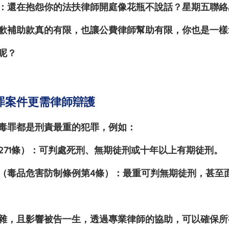
：還在抱怨你的法扶律師開庭像花瓶不說話？星期五聯絡
歉補助款真的有限，也讓公費律師幫助有限，你也是一樣
呢？
罪案件更需律師辯護
毒罪都是
刑責最重的犯罪
，例如：
71條）
：可判處
死刑、無期徒刑或十年以上有期徒刑
。
（毒品危害防制條例第4條）
：最重可判
無期徒刑
，甚至
雜，且影響被告一生，透過專業律師的協助，可以確保所