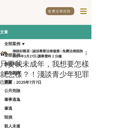
免費法律諮詢
文章
全部案例
律師好鄰居 | 誠信專業法律服務 | 免費法律諮詢
全部案例
2024年3月27日
讀畢需時 2 分鐘
只要我未成年，我想要怎樣
勝訴判決
就怎樣？！淺談青少年犯罪
成功案例
酒駕
已更新：
2025年7月7日
公共危險
肇事逃逸
肇逃
毀損
殺人未遂