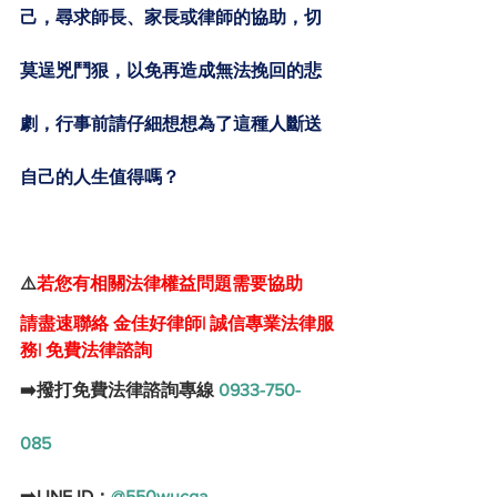
己，尋求師長、家長或律師的協助，切
莫逞兇鬥狠，以免再造成無法挽回的悲
劇，行事前請仔細想想為了這種人斷送
自己的人生值得嗎？
⚠️
若您有相關法律權益問題需要協助
請盡速聯絡 金佳好律師| 誠信專業法律服
務| 免費法律諮詢
➡️撥打免費法律諮詢專線 
0933-750-
085
➡️LINE ID：
@550wucga