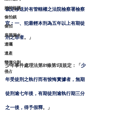
婚前協議
裁定移送於有管轄權之法院檢察署檢察
偷拍鎮
官︰一、犯最輕本刑為五年以上有期徒
偷拍
房屋漏水
刑之罪者
。」
遺囑
遺產
變價分割
少年事件處理法第81條第1項規定：「
少
侵占
年受徒刑之執行而有悛悔實據者，無期
徒刑逾七年後，有期徒刑逾執行期三分
之一後，得予假釋
。」