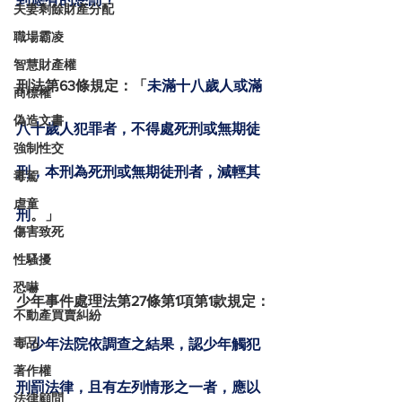
夫妻剩餘財產分配
職場霸凌
智慧財產權
刑法第63條規定：「
未滿十八歲人或滿
商標權
偽造文書
八十歲人犯罪者，不得處死刑或無期徒
強制性交
刑，本刑為死刑或無期徒刑者，減輕其
毒駕
虐童
刑
。」
傷害致死
性騷擾
恐嚇
少年事件處理法第27條第1項第1款規定：
不動產買賣糾紛
毒品
「
少年法院依調查之結果，認少年觸犯
著作權
刑罰法律，且有左列情形之一者，應以
法律顧問