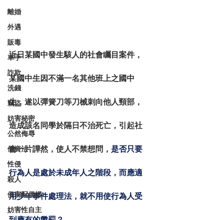
離婚
外遇
販毒
近日某國中發生駭人的社會矚目案件，
車手
詐欺
某國中生因不滿一名其他班上之國中
洗錢
生，遂以彈簧刀等刀械刺向他人頸部，
竊盜
妨害秘密
造成該名同學於隔日不治死亡，引起社
公然侮辱
個資法
會一片譁然，使人不禁想問，
是否只要
性侵
行為人是處於未成年人之階段，而應適
殺人
侵害配偶權
用少年事件處理法，就不用使行為人受
妨害性自主
到應有的懲罰？