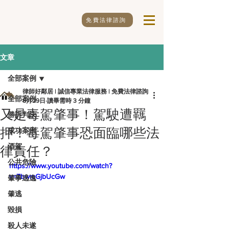
免費法律諮詢
文章
全部案例
律師好鄰居 | 誠信專業法律服務 | 免費法律諮詢
全部案例
5月29日
讀畢需時 3 分鐘
又是毒駕肇事！駕駛遭羈
勝訴判決
押！毒駕肇事恐面臨哪些法
成功案例
酒駕
律責任？
公共危險
https://www.youtube.com/watch?
v=ZbwmGjbUcGw
肇事逃逸
肇逃
毀損
殺人未遂