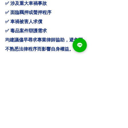
✅ 涉及重大車禍事故
✅ 面臨羈押或聲押程序
✅ 車禍被害人求償
✅ 毒品案件辯護需求
均建議儘早尋求專業律師協助，避免因
不熟悉法律程序而影響自身權益。
遇到毒駕、酒駕、車禍賠償、毒
品案件或刑事案件問題，不知道
該如何處理？
律師好鄰居｜協助您爭取最佳利
益