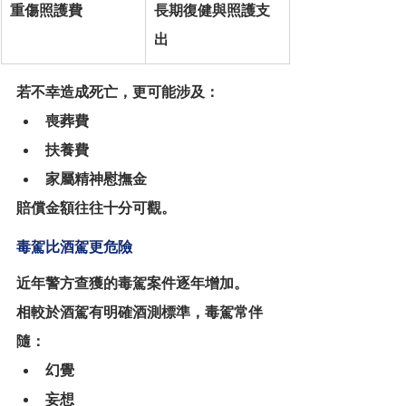
重傷照護費
長期復健與照護支
出
若不幸造成死亡，更可能涉及：
喪葬費
扶養費
家屬精神慰撫金
賠償金額往往十分可觀。
毒駕比酒駕更危險
近年警方查獲的毒駕案件逐年增加。
相較於酒駕有明確酒測標準，毒駕常伴
隨：
幻覺
妄想