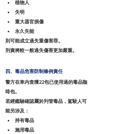
植物人
失明
重大器官損傷
永久失能
則可能成立過失重傷害罪。
刑責將較一般過失傷害更加嚴重。
四、毒品危害防制條例責任
警方在車內查獲22包已使用過的毒品咖
啡包。
若經鑑驗確認屬於列管毒品，駕駛人可
能另涉及：
持有毒品
施用毒品