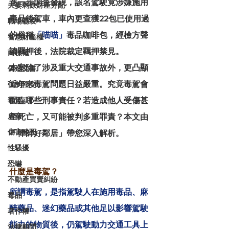
進一步調查發現，該名駕駛竟涉嫌施用
夫妻剩餘財產分配
毒品後駕車，車內更查獲22包已使用過
職場霸凌
的俗稱
「喵喵」
毒品咖啡包，經檢方聲
智慧財產權
請羈押後，法院裁定羈押禁見。
商標權
本案除了涉及重大交通事故外，更凸顯
偽造文書
近年來毒駕問題日益嚴重。究竟毒駕會
強制性交
面臨哪些刑事責任？若造成他人受傷甚
毒駕
虐童
至死亡，又可能被判多重罪責？本文由
傷害致死
「律師好鄰居」帶您深入解析。
性騷擾
恐嚇
什麼是毒駕？
不動產買賣糾紛
所謂毒駕，是指駕駛人在施用毒品、麻
毒品
醉藥品、迷幻藥品或其他足以影響駕駛
著作權
能力的物質後，仍駕駛動力交通工具上
法律顧問