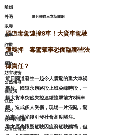
離婚
外遇
影片轉自三立新聞網
販毒
國道毒駕連撞8車！大貨車駕駛
車手
詐欺
遭羈押　毒駕肇事恐面臨哪些法
洗錢
竊盜
律責任？
妨害秘密
近日國道發生一起令人震驚的重大車禍
公然侮辱
事故。國道永康路段上班尖峰時段，一
個資法
輛大貨車突然失控連續撞擊前方8輛車
性侵
輛，造成多人受傷，現場一片混亂，驚
殺人
險畫面曝光後引發社會高度關注。
侵害配偶權
警方原先懷疑駕駛因疲勞駕駛釀禍，但
妨害性自主