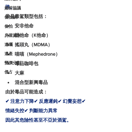
路。
婚前協議
常見毒駕類型包括：
偷拍鎮
安非他命
偷拍
愷他命（K他命）
房屋漏水
搖頭丸（MDMA）
遺囑
遺產
喵喵（Mephedrone）
變價分割
毒品咖啡包
侵占
大麻
混合型新興毒品
由於毒品可能造成：
✔ 注意力下降✔ 反應遲鈍✔ 幻覺妄想✔ 
情緒失控✔ 判斷能力異常
因此其危險性甚至不亞於酒駕。