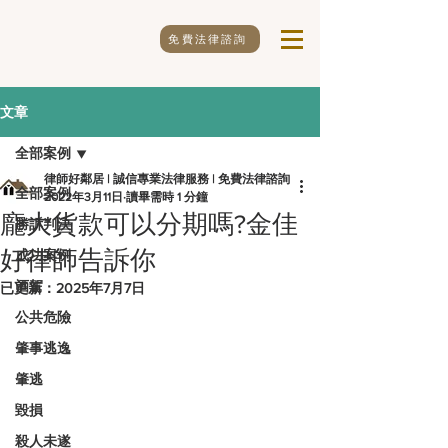
免費法律諮詢
文章
全部案例
律師好鄰居 | 誠信專業法律服務 | 免費法律諮詢
全部案例
2022年3月11日
讀畢需時 1 分鐘
龐大貨款可以分期嗎?金佳
勝訴判決
好律師告訴你
成功案例
酒駕
已更新：
2025年7月7日
公共危險
肇事逃逸
肇逃
毀損
殺人未遂