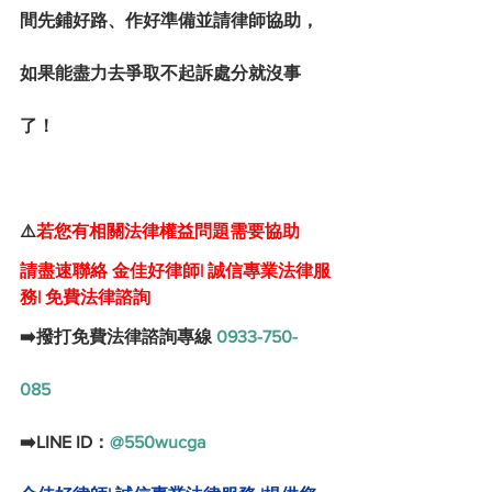
間先鋪好路、作好準備並請律師協助，
如果能盡力去爭取不起訴處分就沒事
了！
⚠️
若您有相關法律權益問題需要協助
請盡速聯絡 金佳好律師| 誠信專業法律服
務| 免費法律諮詢
➡️撥打免費法律諮詢專線 
0933-750-
085
➡️LINE ID：
@550wucga