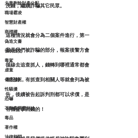
夫妻剩餘財產分配
洗錢，繼續詐騙其它民眾。
職場霸凌
智慧財產權
商標權
這種情況就會分為二個案件進行，第一
偽造文書
案是我們被詐騙的部分，報案後警方會
強制性交
毒駕
循線去追查抓人，錢轉到哪裡通常都會
虐童
有記錄，有抓查到相關人等就會列為被
傷害致死
性騷擾
告，後續被告起訴判刑都可以求償，是
恐嚇
不動產買賣糾紛
有機會拿回錢的！
毒品
著作權
法律顧問