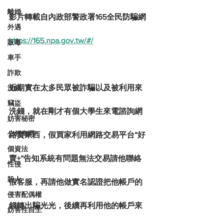
離婚
影片轉載自內政部警政署165全民防騙網 
外遇
https://165.npa.gov.tw/#/
販毒
車手
詐欺
近期實在太多民眾被詐騙以及被利用來
洗錢
竊盜
洗錢，就在剛才有個大學生來電諮詢網
妨害秘密
公然侮辱
路賣東西，假買家利用網路交易平台“好
個資法
賣+”告知系統有問題無法交易請他聯絡
性侵
殺人
假客服，再請他做實名認證把他帳戶的
侵害配偶權
錢轉出騙光光，後續再利用他的帳戶來
妨害性自主