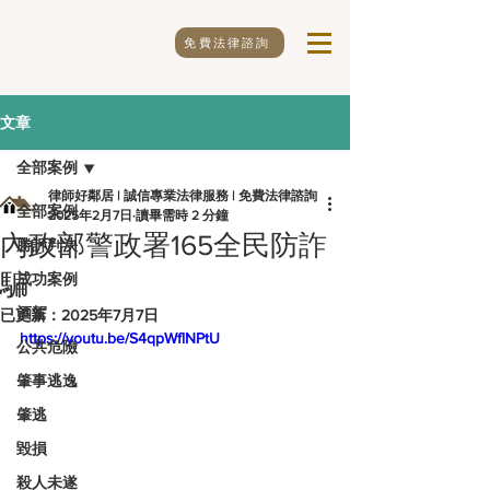
免費法律諮詢
文章
全部案例
律師好鄰居 | 誠信專業法律服務 | 免費法律諮詢
全部案例
2025年2月7日
讀畢需時 2 分鐘
內政部警政署165全民防詐
勝訴判決
騙
成功案例
酒駕
已更新：
2025年7月7日
https://youtu.be/S4qpWflNPtU
公共危險
肇事逃逸
肇逃
毀損
殺人未遂