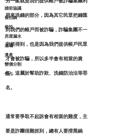
另一案就是我們提供帳戶被詐騙集團利
婚前協議
用來洗錢的部分，因為其它民眾把錢匯
偷拍鎮
偷拍
到我們的帳戶而被詐騙，詐騙集團不一
房屋漏水
定抓得到，也是因為我們提供帳戶民眾
遺囑
遺產
才會被詐騙，所以多半會有相當的責
變價分割
任，這屬於幫助詐欺、洗錢防治法等罪
侵占
名。
通常要爭取不起訴會有相當的難度，主
要是詐團很難抓到，總有人要揹黑鍋