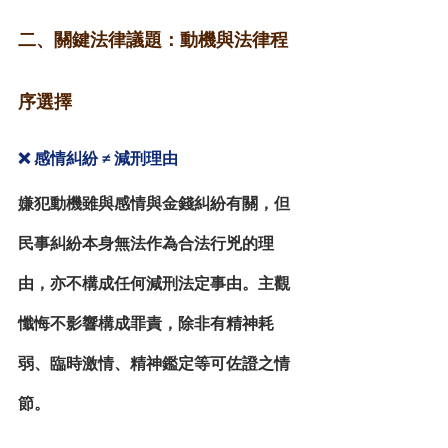
二、關鍵法律議題：動機與法律程
序選擇
❌ 感情糾紛 ≠ 減刑理由
嫌犯動機雖與感情與金錢糾紛有關，但
民事糾紛本身無法作為合法行兇的理
由，亦不構成任何減刑法定事由。主觀
懺悔不影響構成罪責，除非有
精神耗
弱、臨時激情、精神鑑定
等可佐證之情
節。