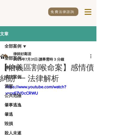
免費法律諮詢
文章
全部案例
律師好鄰居
全部案例
2025年7月31日
讀畢需時 3 分鐘
【信義區割喉命案】感情債
勝訴判決
糾紛 一 法律解析
成功案例
酒駕
https://www.youtube.com/watch?
v=cx67V0cCRWU
公共危險
肇事逃逸
肇逃
毀損
殺人未遂