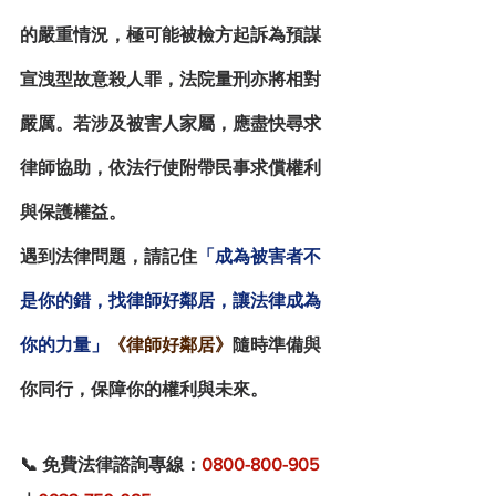
的嚴重情況，極可能被檢方起訴為
預謀
宣洩型故意殺人罪
，法院量刑亦將相對
嚴厲。若涉及被害人家屬，應盡快尋求
律師協助，依法行使附帶民事求償權利
與保護權益。
遇到法律問題，請記住
「成為被害者不
是你的錯，找律師好鄰居，讓法律成為
你的力量」
《律師好鄰居》
隨時準備與
你同行，保障你的權利與未來。
📞 
免費法律諮詢專線
：
0800-800-905