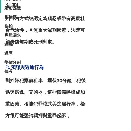
徒刑。
婚前協議
偷拍鎮
如行凶方式被認定為殘忍或帶有高度社
偷拍
會危險性，且無重大減刑因素，法院可
房屋漏水
能考慮無期或死刑判處。
遺囑
遺產
變價分割
🔍 預謀與逃逸行為
侵占
劉姓嫌犯案前租車、埋伏30分鐘、犯後
迅速逃逸、棄凶器，這些情節將構成加
重因素。根據犯罪模式與逃漏行為，檢
方很可能聲請羈押與重罪起訴 。