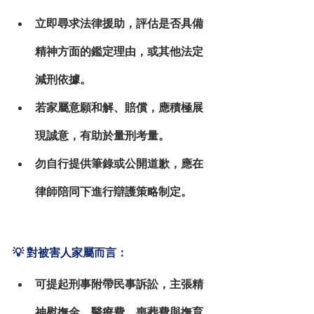
立即尋求法律援助
，評估是否具備
精神方面的鑑定理由，或其他法定
減刑依據。
若家屬意願和解、賠償，應積極展
現誠意，有助於量刑考量。
勿自行提供筆錄或公開道歉
，應在
律師陪同下進行辯護策略制定。
💡 對被害人家屬而言：
可提起
刑事附帶民事訴訟
，主張精
神慰撫金、醫療費、喪葬費與撫育