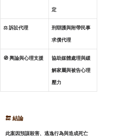
定
⚖️ 訴訟代理
刑辯護與附帶民事
求償代理
🧭 輿論與心理支援
協助媒體處理與緩
解家屬與被告心理
壓力
🔚 結論
此案因預謀殺害、逃逸行為與造成死亡