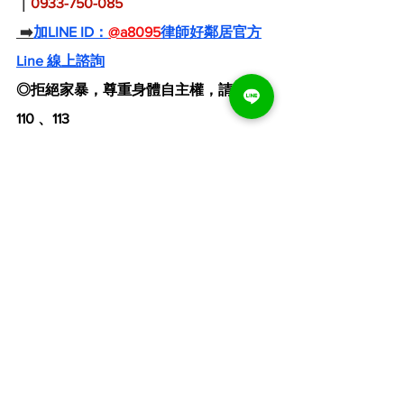
｜
0933-750-085
➡️
加LINE ID：
@a8095
律師好鄰居官方
Line 線上諮詢
◎拒絕家暴，尊重身體自主權，請撥打 
110 、113
◎經濟弱勢可找法律扶助基金會：(02) 
412 - 8518
🌐 
律師好鄰居網站：
www.nearbylaw.com