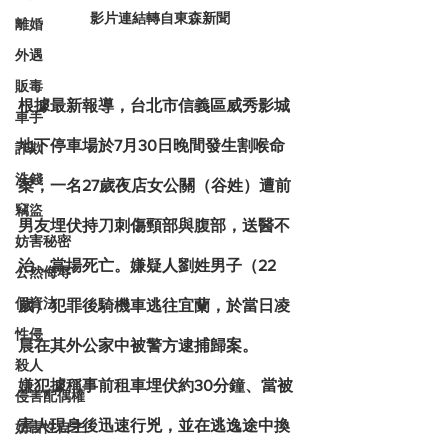
影片連結轉自東森新聞
離婚
外遇
販毒
根據最新報導，台北市信義區威秀影城
車手
地下停車場於
7月30日晚間
發生割喉命
詐欺
洗錢
案，一名27歲夜店女公關（谷姓）遭前
竊盜
男友埋伏持刀刺傷頸部與腹部，送醫不
妨害秘密
治，當場死亡。嫌疑人劉姓男子（22
公然侮辱
個資法
歲）犯罪後騎機車
逃往宜蘭
，於當日凌
性侵
晨在其外公家中被警方逮捕歸案。
殺人
嫌犯據稱事前租車埋伏約30分鐘、當被
侵害配偶權
害人現身後迅速行兇，並在逃逸途中換
妨害性自主