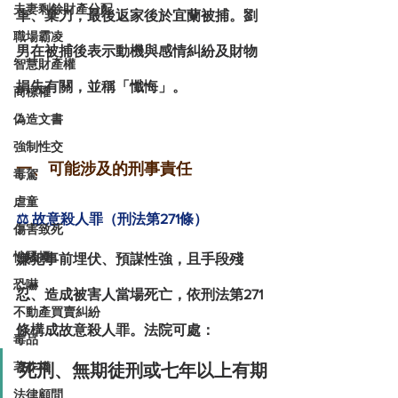
夫妻剩餘財產分配
車、棄刀，最後返家後於宜蘭被捕。劉
職場霸凌
男在被捕後表示動機與感情糾紛及財物
智慧財產權
損失有關，並稱「懺悔」。
商標權
偽造文書
強制性交
一、可能涉及的刑事責任
毒駕
虐童
⚖️ 故意殺人罪（刑法第271條）
傷害致死
性騷擾
嫌犯事前埋伏、預謀性強，且手段殘
恐嚇
忍、造成被害人當場死亡，依刑法第271
不動產買賣糾紛
條構成
故意殺人罪
。法院可處：
毒品
著作權
死刑、無期徒刑或七年以上有期
法律顧問