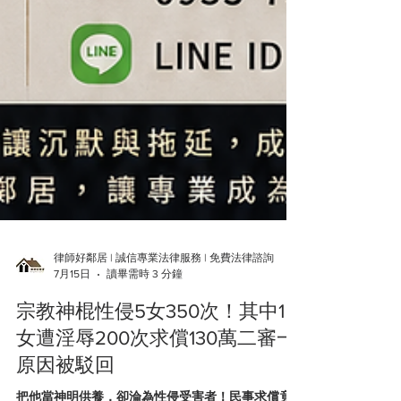
律師好鄰居 | 誠信專業法律服務 | 免費法律諮詢
7月15日
讀畢需時 3 分鐘
宗教神棍性侵5女350次！其中1
女遭淫辱200次求償130萬二審一
原因被駁回