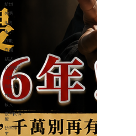
離婚
外遇
販毒
車手
詐欺
洗錢
竊盜
妨害秘密
公然侮辱
個資法
性侵
殺人
侵害配偶
權
妨害性自
主