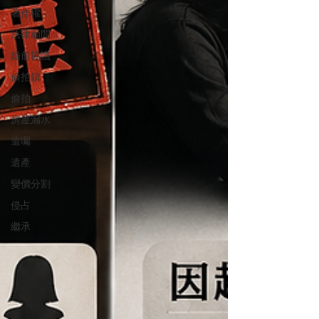
著作權
法律顧問
婚前協議
偷拍鎮
偷拍
房屋漏水
遺囑
遺產
變價分割
侵占
繼承